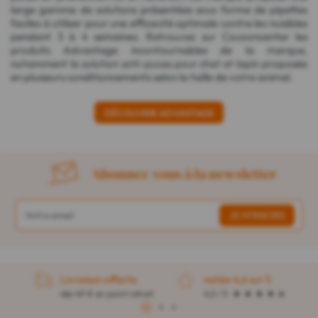
large gamme de solutions présentées sous forme de pipettes
faciles à utiliser pour une efficacité optimale contre les nuisibles
pendant 3 à 4 semaines. Retrouvez sur Cocooncenter les
produits Advantage incontournables de la marque,
notamment la
solution anti-puces pour chat et lapin
proposée
en plusieurs conditionnements selon la taille de votre animal.
DÉCOUVRIR ADVANTAGE
Abonnez-vous à la newsletter
Livraison offerte
notée 4,6 sur 5
dès 49 € en point retrait
4,5 / 5
1
2
3