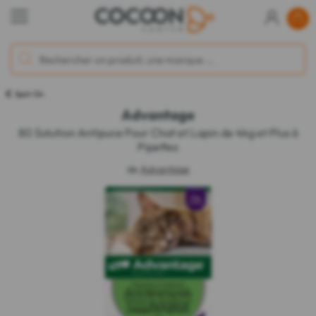
Spot-On
Advantage
80 Solution Antipuce Pour Chat et Lapin de 4kg et Plus 6
Pipettes
de
Advantage