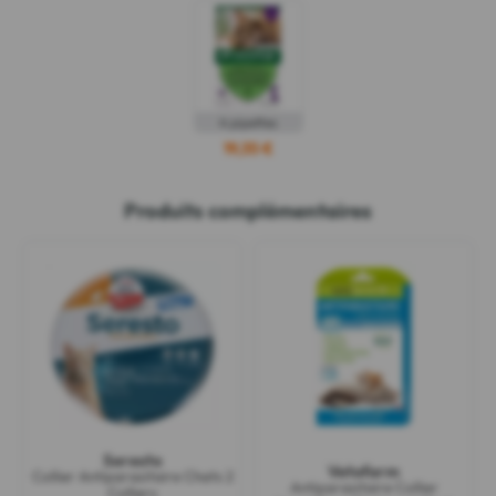
4 pipettes
19,35 €
Produits complémentaires
Seresto
Vetoform
Collier Antiparasitaire Chats 2
Antiparasitaire Collier
Colliers