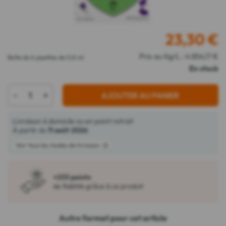
23,30
€
Prix au Kg/L : 4 854,17 €
Boîte de 6 pipettes de 0,8 ml
En stock
-
+
AJOUTER AU PANIER
Livraison à domicile ou en point retrait
À partir du
11 août 2026
Voir tous les modes de livraison
+233 points
de fidélité grâce à ce produit
Autre format pour cet article