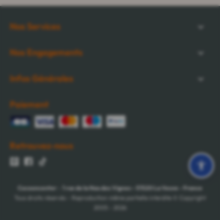
Nos Services
Nos Engagements
Infos Générales
Paiement
Retrouvez-nous
Cocooncenter
-
1 rue de la Nau des Vignes
-
51520
La Veuve
-
France
Tous droits réservés - Reproduction même partielle interdite © Copyright
2005 - 2026