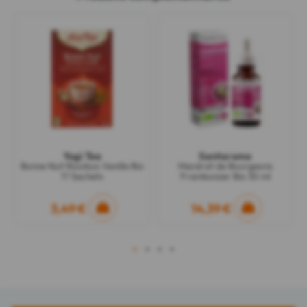
Yogi Tea
Santarome
Bonne Nuit Rooibos Vanille Bio
Macérat de Bourgeons
17 Sachets
Framboisier Bio 30 ml
3,49 €
14,39 €
1
2
3
4