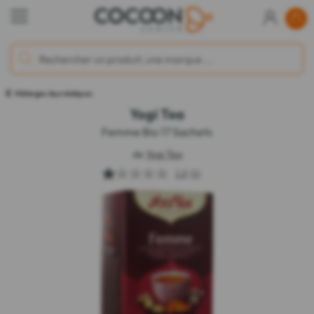
Mélanges Ayurvédiques
Yogi Tea
Femme Bio 17 Sachets
de
Yogi Tea
1.0
(1)