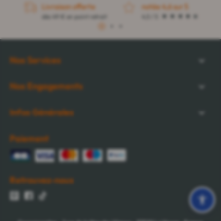
Livraison offerte
notée 4,6 sur 5
dès 49 € en point retrait
4,5 / 5
1
2
3
Nos Services
Nos Engagements
Infos Générales
Paiement
Retrouvez-nous