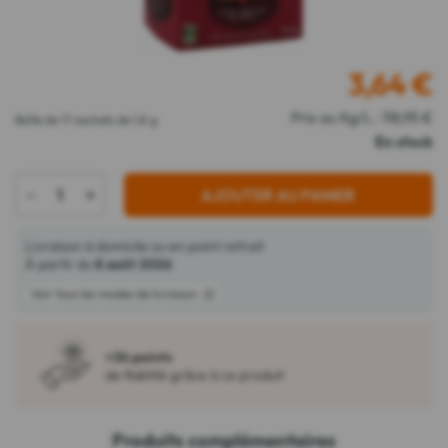
3,64
€
Prix au Kg/L : 118,95 €
Boîte de 17 sachets de 1,8 g
En stock
-
+
AJOUTER AU PANIER
Livraison à domicile ou en point retrait
À partir du
8 août 2026
Voir tous les modes de livraison
+36 points
de fidélité grâce à ce produit
Produits complémentaires