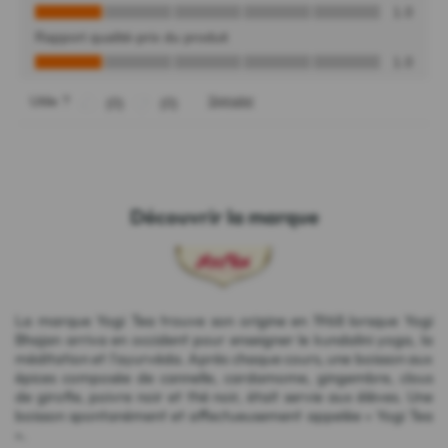
Découvrir la marque
La marque Yogi Tea trouve son origine en 1968 lorsque Yogi
Bhajan arriva en occident pour enseigner le kundalini yoga, la
méditation et l'ayurvéda. Après chaque cours, une boisson aux
épices composée de cannelle, cardamome, gingembre, clous
de girofle, poivre noir et thé noir, était servie aux élèves. Une
boisson spontanément et affectueusement appelée « Yogi Tea
».