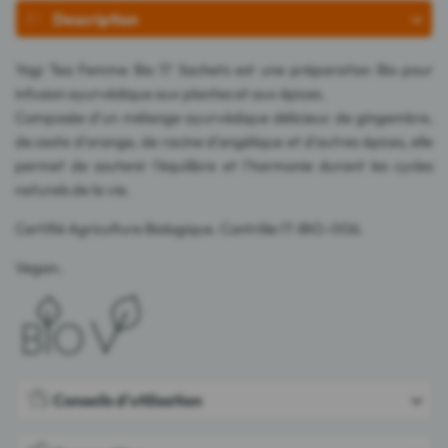
Description
Yogi Tea Femme Bio 17 Sachets est une préparation Bio pour
infusion ayurvédique aux plantes et aux épices.
Composée d'un mélange ayurvédique délicieux de gingembre,
de zeste d'orange, de racine d'angélique et d'autres épices, elle
permet de soutenir l'équilibre et l'harmonie durant les cycles
naturels de la vie.
Certifié Agriculture Biologique. Contrôle IT-BIO-006.
Vegan.
Conseils d'utilisation