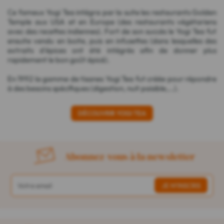
Ce fameux Yogi Tea intégra par la suite les restaurants Golden
Temple aux USA et en Europe (des restaurants végétariens
avec des recettes indiennes). Fort de son succès le Yogi Tea fut
ensuite vendu en boite, puis en infusettes (dans lesquelles des
extraits d'épices ont été intégrés afin de donner plus
rapidement le bon goût épicé).
En 1992 la gamme de tisanes Yogi Tea fut créée pour répondre
à des besoins spécifiques (digestion, nuit paisible,...).
DÉCOUVRIR YOGI TEA
Abonnez-vous à la newsletter