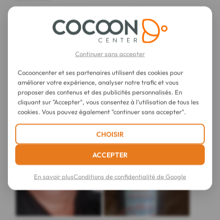
Continuer sans accepter
Cocooncenter et ses partenaires utilisent des cookies pour
améliorer votre expérience, analyser notre trafic et vous
proposer des contenus et des publicités personnalisés. En
cliquant sur "Accepter", vous consentez à l'utilisation de tous les
cookies. Vous pouvez également "continuer sans accepter".
CHOISIR
ACCEPTER
En savoir plus
Conditions de confidentialité de Google