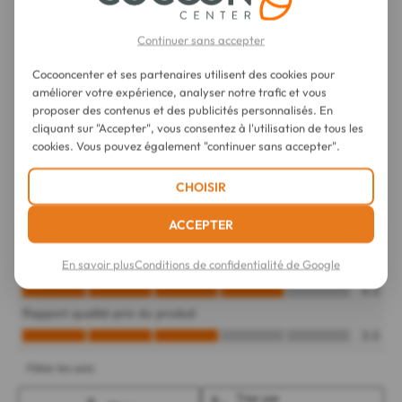
Continuer sans accepter
Cocooncenter et ses partenaires utilisent des cookies pour
améliorer votre expérience, analyser notre trafic et vous
proposer des contenus et des publicités personnalisés. En
cliquant sur "Accepter", vous consentez à l'utilisation de tous les
cookies. Vous pouvez également "continuer sans accepter".
CHOISIR
ACCEPTER
En savoir plus
Conditions de confidentialité de Google