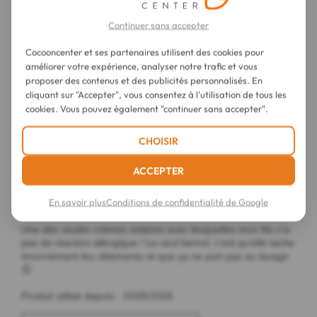
Continuer sans accepter
Cocooncenter et ses partenaires utilisent des cookies pour
améliorer votre expérience, analyser notre trafic et vous
proposer des contenus et des publicités personnalisés. En
cliquant sur "Accepter", vous consentez à l'utilisation de tous les
cookies. Vous pouvez également "continuer sans accepter".
CHOISIR
ACCEPTER
En savoir plus
Conditions de confidentialité de Google