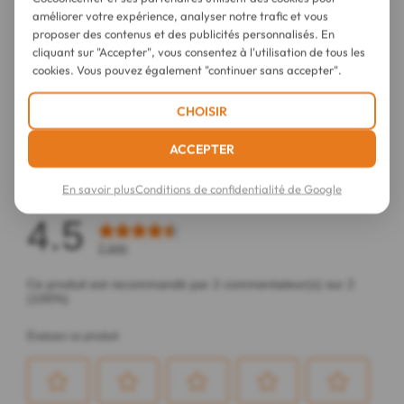
améliorer votre expérience, analyser notre trafic et vous
proposer des contenus et des publicités personnalisés. En
cliquant sur "Accepter", vous consentez à l'utilisation de tous les
cookies. Vous pouvez également "continuer sans accepter".
CHOISIR
ACCEPTER
En savoir plus
Conditions de confidentialité de Google