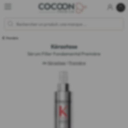
Première
Kérastase
Sérum Filler Fondamental Première
de
Kérastase
/
Première