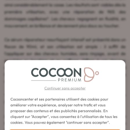
ainsi considérablement la casse. Les résultats sont visibles dès la
première utilisation, avec une réparation de 96% des
dommages capillaires*. Les cheveux regagnent en fluidité, en
mouvement, en brillance et deviennent plus doux au toucher.
Ce sérum réparateur resurfaçant intensif est présenté dans un
flacon de 90ml, et son utilisation est simple : il suffit de
l'appliquer sur des cheveux humides, sans rinçage, avant de
procéder au brushing et au coiffage. Offrez à vos cheveux
abîmés un soin intensif avec le Sérum Filler Fondamental
Première Kérastase pour une réparation efficace et des
résultats visiblement transformés.
Continuer sans accepter
*Test instrumental, après 1 application du Sérum Filler
Cocooncenter et ses partenaires utilisent des cookies pour
Fondamental
améliorer votre expérience, analyser notre trafic et vous
proposer des contenus et des publicités personnalisés. En
L'utilisation régulière du Sérum Filler Fondamental Première
cliquant sur "Accepter", vous consentez à l'utilisation de tous les
cookies. Vous pouvez également "continuer sans accepter".
Kérastase associé au reste de la gamme Première permet de