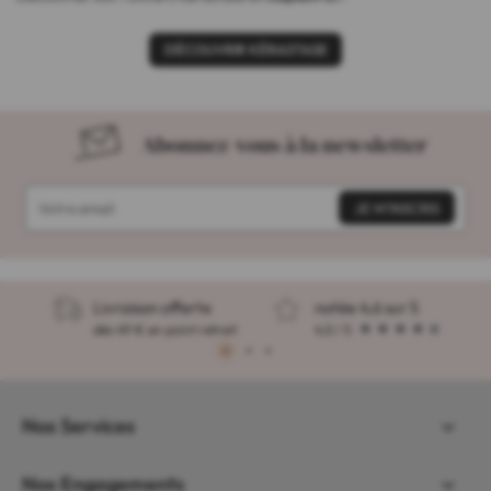
DÉCOUVRIR KÉRASTASE
Abonnez-vous à la newsletter
Livraison offerte
notée 4,6 sur 5
dès 49 € en point retrait
4,5 / 5
1
2
3
Nos Services
Nos Engagements