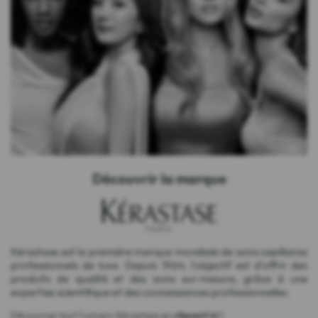
Découvrir la marque
Kérastase est la première marque mondiale de soins capillaires
professionnels de luxe. Depuis 1964, l'objectif est d'offrir des
produits de qualité et des soins sur-mesure, grâce à une
expertise scientifique et des connaissances professionnelles.
Découvrez tout l'univers Kérastase en
cliquant ici
!