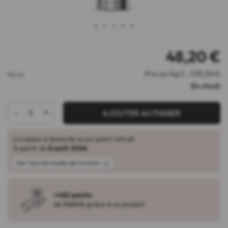
1
2
3
4
5
48,20
€
Prix au Kg/L : 535,56 €
90 ml
En stock
-
+
AJOUTER AU PANIER
Livraison à domicile ou en point retrait
À partir du
8 août 2026
Voir tous les modes de livraison
+482 points
de fidélité grâce à ce produit