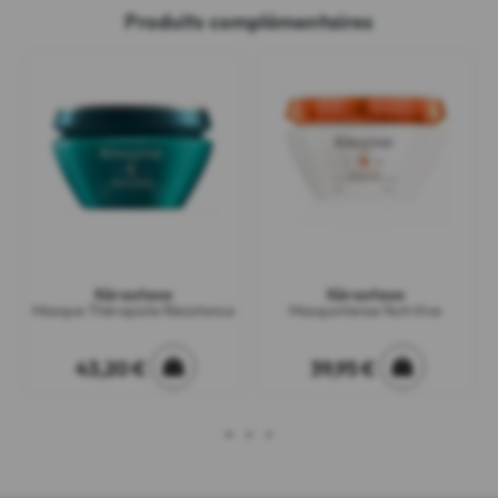
Produits complémentaires
Kérastase
Kérastase
Masque Thérapiste Résistance
Masquintense Nutritive
43,20 €
39,95 €
1
2
3