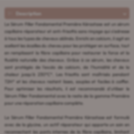
Description
Le Sérum Filler Fondamental Première Kérastase est un sérum
capillaire réparateur et anti-frisottis sans rinçage qui s'adresse
à tous les types de cheveux abîmés. Enrichi en calcium, il agit en
scellant les écailles du cheveu pour les protéger en surface, tout
en remplissant la fibre capillaire pour restaurer la force et la
fluidité naturelle des cheveux. Grâce à ce sérum, les cheveux
sont protégés de l'excès de calcium, de l'humidité et de la
chaleur jusqu'à 230°C*. Les frisottis sont maîtrisés pendant
72H* et les cheveux restent lisses, souples et faciles à coiffer.
Pour optimiser les résultats, il est recommandé d'utiliser le
Sérum Filler Fondamental avec le reste de la gamme Première
pour une réparation capillaire complète.
Le Sérum Filler Fondamental Première Kérastase est formulé
avec de la glycine, un actif réparateur qui apporte un soin en
reconnectant les ponts internes de la fibre capillaire, limitant