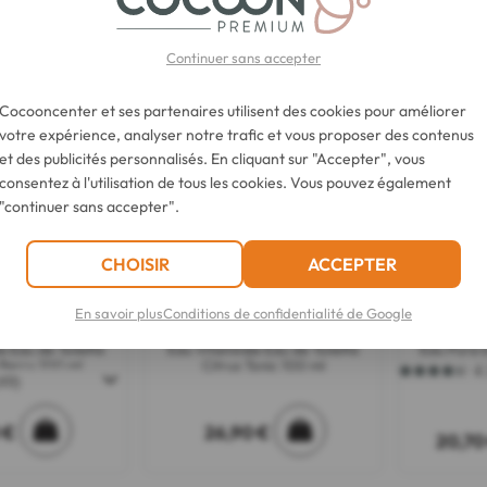
 €
26,90 €
26,
5
5
étoiles.
étoiles.
49
48
Continuer sans accepter
avis
avis
Cocooncenter et ses partenaires utilisent des cookies pour améliorer
votre expérience, analyser notre trafic et vous proposer des contenus
et des publicités personnalisés. En cliquant sur "Accepter", vous
consentez à l'utilisation de tous les cookies. Vous pouvez également
"continuer sans accepter".
CHOISIR
ACCEPTER
En savoir plus
Conditions de confidentialité de Google
otherm
Biotherm
 Eau de Toilette
Eau Vitaminée Eau de Toilette
Eau Pure E
 Berry 100 ml
Citrus Tonic 100 ml
4
4.3
49)
sur
5
 €
26,90 €
20,70
étoiles.
15
avis