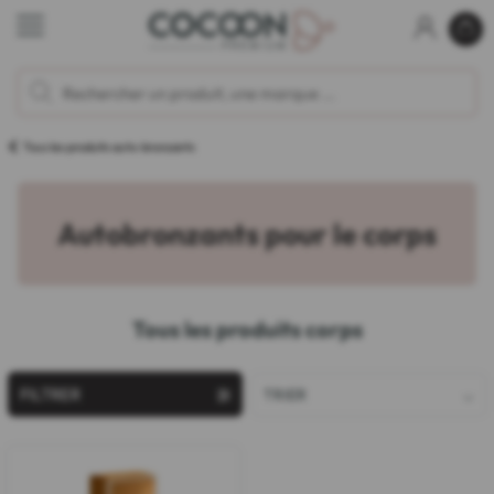
Tous les produits auto-bronzants
Autobronzants pour le corps
Tous les produits corps
FILTRER
TRIER