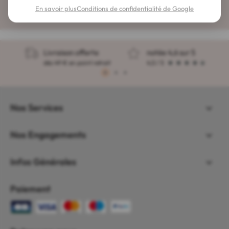
En savoir plus
Conditions de confidentialité de Google
Livraison offerte
notée 4,6 sur 5
dès 49 € en point retrait
4,5 / 5
1
2
3
Nos Services
Nos Engagements
Infos Générales
Paiement