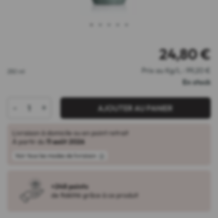
1
2
3
4
5
24,80
€
Prix au Kg/L : 99,20 €
250 ml
En stock
-
+
AJOUTER AU PANIER
Livraison à domicile ou en point retrait
À partir du
11 août 2026
Voir tous les modes de livraison
+248 points
de fidélité grâce à ce produit