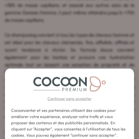
+38% de masse capillaire, et associé aux autres soins de la
gamme Genesis Homme, il peut même atteindre jusqu'à +75%
de masse capillaire.
Ce shampooing convient à tous les types de cheveux homme et
est idéal pour les cheveux clairsemés, fins, affaiblis, affinés et
ayant tendance à chuter. Sa formule douce convient
également pour les barbes et procure une hydratation
optimale tout en laissant une sensation de propreté et de
fraîcheur. Le mode d'application est simple : il suffit d'appliquer
une petite quantité sur cheveux mouillés, de masser
délicatement le cuir chevelu puis de rincer. Pour de meilleurs
résultats, il est recommandé de poursuivre avec l'application du
Continuer sans accepter
Spray de Force Epaississant et/ou de la Cire d'Epaisseur
Texturisante Genesis Homme. Ce shampooing est destiné à un
Cocooncenter et ses partenaires utilisent des cookies pour
améliorer votre expérience, analyser notre trafic et vous
usage fréquent et est disponible en flacon de 250 ml.
proposer des contenus et des publicités personnalisés. En
cliquant sur "Accepter", vous consentez à l'utilisation de tous les
Le Bain de Masse Épaississant Genesis Homme Kérastase est le
cookies. Vous pouvez également "continuer sans accepter".