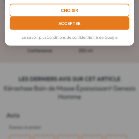
partenaire idéal pour des cheveux d'apparence plus dense,
volumineux et résistants.
CHOISIR
ACCEPTER
Détails
En savoir plus
Conditions de confidentialité de Google
Code EAN
3474637077518
Contenance
250 ml
LES DERNIERS AVIS SUR CET ARTICLE
Kérastase Bain de Masse Épaississant Genesis
Homme