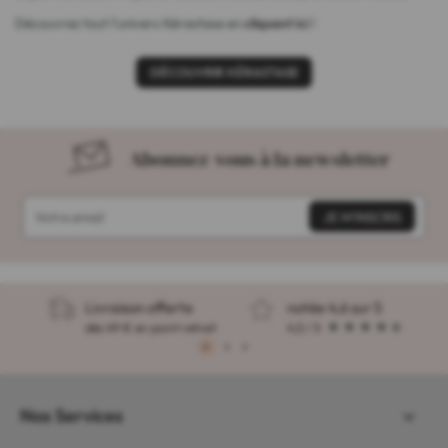
Découvrez tout l'univers Kérastase en
cliquant ici
!
DÉCOUVRIR KÉRASTASE
Abonnez-vous à la newsletter
Livraison offerte
notée 4,6 sur 5
dès 49 € en point retrait
4,5 / 5
1
2
3
Nos Services