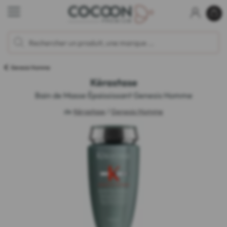
Genesis Homme
Kérastase
Bain de Masse Épaississant Genesis Homme
de
Kérastase
/
Genesis Homme