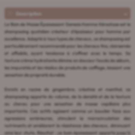
Description
Le Bain de Masse Épaississant Genesis Homme Kérastase est le
shampooing quotidien créateur d'épaisseur pour homme par
excellence. Adapté à tous types de cheveux, ce shampooing est
particulièrement recommandé pour les cheveux fins, clairsemés
et affaiblis, ayant tendance à s'affiner avec le temps. Sa
texture crème hydratante élimine en douceur l'excès de sébum,
les impuretés et les résidus de produits de coiffage, laissant une
sensation de propreté durable.
Enrichi en racine de gingembre, créatine et menthol, ce
shampooing apporte du volume, de la densité et de la texture
au cheveu pour une sensation de masse capillaire plus
importante. Ces actifs agissent comme un bouclier face aux
agressions extérieures, stimulent la microcirculation des
nutriments et améliorent la résistance des cheveux, diminuant
ainsi leur chute. Résultat : ce bain épaississant apporte jusqu'à