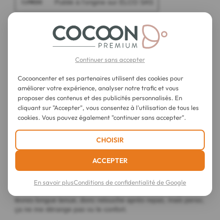
Continuer sans accepter
Cocooncenter et ses partenaires utilisent des cookies pour
améliorer votre expérience, analyser notre trafic et vous
proposer des contenus et des publicités personnalisés. En
cliquant sur "Accepter", vous consentez à l'utilisation de tous les
cookies. Vous pouvez également "continuer sans accepter".
CHOISIR
ACCEPTER
En savoir plus
Conditions de confidentialité de Google