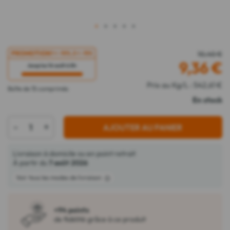
1
2
3
4
5
PROMOTION
1 = -10%, 2 = -15%
10,40 €
9,36
€
Jusqu'au 16 août à 8h
Prix au Kg/L : 542,61 €
Boîte de 15 comprimés
En stock
-
+
AJOUTER AU PANIER
Livraison à domicile ou en point retrait
À partir du
7 août 2026
Voir tous les modes de livraison
+94 points
de fidélité grâce à ce produit