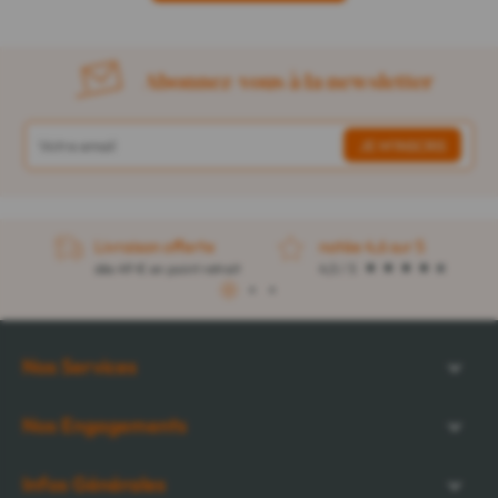
Abonnez-vous à la newsletter
Livraison offerte
notée 4,6 sur 5
dès 49 € en point retrait
4,5 / 5
1
2
3
Nos Services
Nos Engagements
Infos Générales