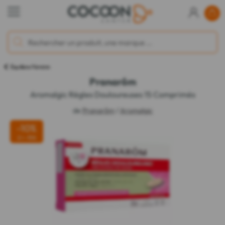
Équilibre Féminin
Pranarôm
Aromalgic Règles Douloureuses 15 Comprimés
de
Pranarôm
/
Aromalgic
-10%
2 = -15%