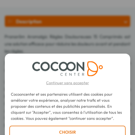
Description
Pranarôm Aromalgic Règles Douloureuses 15 Comprimés est
une solution efficace pour réduire les douleurs avant et pendant
les règles.
Sa formule offre une synergie d'actifs naturels pour améliorer le
confort menstruel.
Les principaux actifs incluent la Lavande vraie, le Gingembre,
Continuer sans accepter
la Menthe verte, la Grande Camomille, l'Alchémille, l'Achillée
Cocooncenter et ses partenaires utilisent des cookies pour
Millefeuille, le Magnésium bisglycinate et la Vitamine B6.
améliorer votre expérience, analyser notre trafic et vous
Ces composants agissent en synergie pour apaiser les tensions
proposer des contenus et des publicités personnalisés. En
corporelles, atténuer les sensations de douleur et favoriser
cliquant sur "Accepter", vous consentez à l'utilisation de tous les
l'équilibre du système nerveux, contribuant ainsi à un meilleur
cookies. Vous pouvez également "continuer sans accepter".
bien-être.
CHOISIR