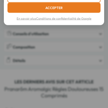
Vegan.
ACCEPTER
En savoir plus
Conditions de confidentialité de Google
Conseils d'utilisation
Composition
Détails
LES DERNIERS AVIS SUR CET ARTICLE
Pranarôm Aromalgic Règles Douloureuses 15
Comprimés