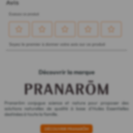
Découvrir la marque
Pranarōm conjugue science et nature pour proposer des
solutions naturelles de qualité à base d'Huiles Essentielles
destinées à toute la famille.
DÉCOUVRIR PRANARÔM