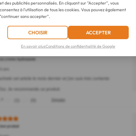
et des publicités personnalisés. En cliquant sur "Accepter", vous
consentez à l'utilisation de tous les cookies. Vous pouvez également
"continuer sans accepter".
CHOISIR
ACCEPTER
En savoir plus
Conditions de confidentialité de Google