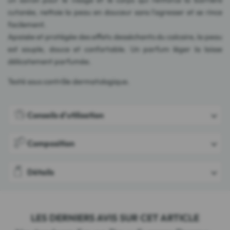
cutanée, nettoie la peau en douceur sans l'agresser et se rince
facilement.
Apaisée et protégée des effets desséchants du calcaire, la peau
est souple, douce et confortable. Un parfum léger la laisse
délicatement parfumée.
Testé sous contrôle dermatologique.
Conseils d'utilisation
Composition
Détails
LES DERNIERS AVIS SUR CET ARTICLE