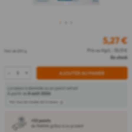
1
2
3
5,27
€
Prix au Kg/L : 35,13 €
Pain de 200 g
En stock
-
+
AJOUTER AU PANIER
Livraison à domicile ou en point retrait
À partir du
8 août 2026
Voir tous les modes de livraison
+53 points
de fidélité grâce à ce produit