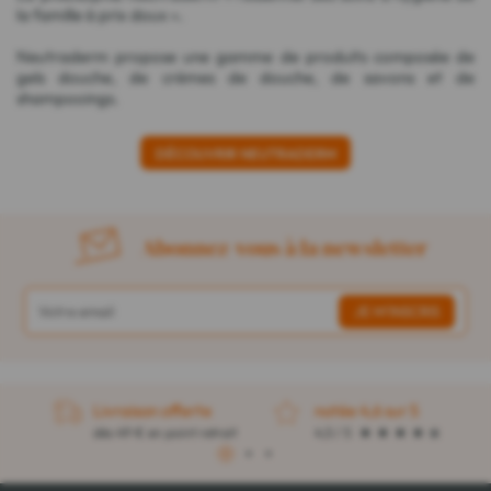
la famille à prix doux ».
Neutraderm propose une gamme de produits composée de
gels douche, de crèmes de douche, de savons et de
shampooings.
DÉCOUVRIR NEUTRADERM
Abonnez-vous à la newsletter
Livraison offerte
notée 4,6 sur 5
dès 49 € en point retrait
4,5 / 5
1
2
3