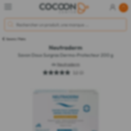
Savons / Pains
Neutraderm
Savon Doux Surgras Dermo-Protecteur 200 g
de
Neutraderm
5.0
(2)