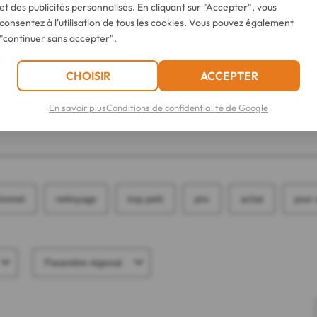
et des publicités personnalisés. En cliquant sur "Accepter", vous
consentez à l'utilisation de tous les cookies. Vous pouvez également
"continuer sans accepter".
CHOISIR
ACCEPTER
En savoir plus
Conditions de confidentialité de Google