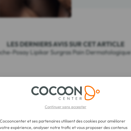
LES DERNIERS AVIS SUR CET ARTICLE
che-Posay Lipikar Surgras Pain Dermatologique
Continuer sans accepter
Cocooncenter et ses partenaires utilisent des cookies pour améliorer
votre expérience, analyser notre trafic et vous proposer des contenus