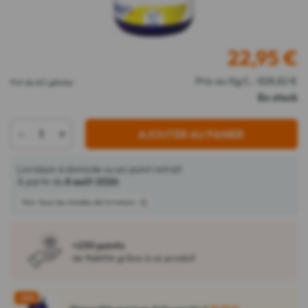
22,95
€
Prix au Kg/L : 828,82 €
Pot de 60 gélules
En stock
-
+
AJOUTER AU PANIER
Livraison à domicile ou en point retrait
À partir du
8 août 2026
Voir tous les modes de livraison
+230 points
de fidélité grâce à ce produit
-19%