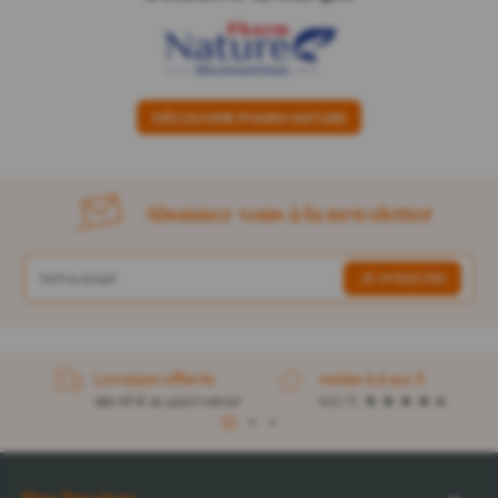
DÉCOUVRIR PHARM NATURE
Abonnez-vous à la newsletter
Livraison offerte
notée 4,6 sur 5
dès 49 € en point retrait
4,5 / 5
1
2
3