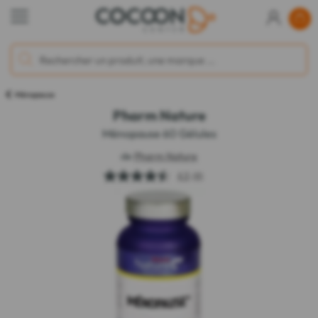
Ménopause
Pharm Nature
Ménopause 60 Gélules
de
Pharm Nature
4.5
(4)