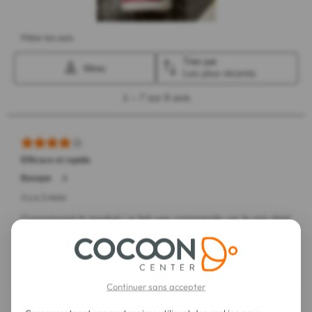
Continuer sans accepter