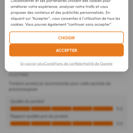
Cocooncenter et ses partenaires utilisent des cookies pour
améliorer votre expérience, analyser notre trafic et vous
proposer des contenus et des publicités personnalisés. En
cliquant sur "Accepter", vous consentez à l'utilisation de tous les
cookies. Vous pouvez également "continuer sans accepter".
CHOISIR
ACCEPTER
En savoir plus
Conditions de confidentialité de Google