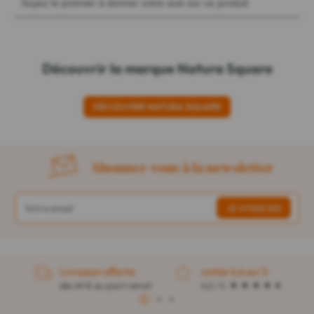
Découvrir la marque Natura Square
DÉCOUVRIR NATURA SQUARE
Abonnez-vous à la newsletter
Livraison offerte
notée 4,6 sur 5
dès 49 € en point retrait
4,5 / 5
1
2
3