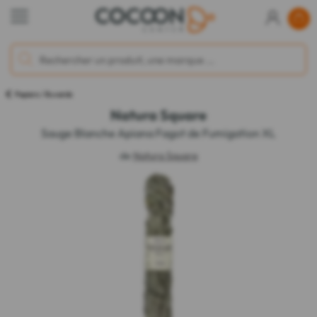
Papiers / Buvards
Natura Square
Sauge Blanche Apiana Fagot de Fumigation XL
de
Natura Square