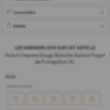
Composition
Détails
LES DERNIERS AVIS SUR CET ARTICLE
Natura Square Sauge Blanche Apiana Fagot
de Fumigation XL