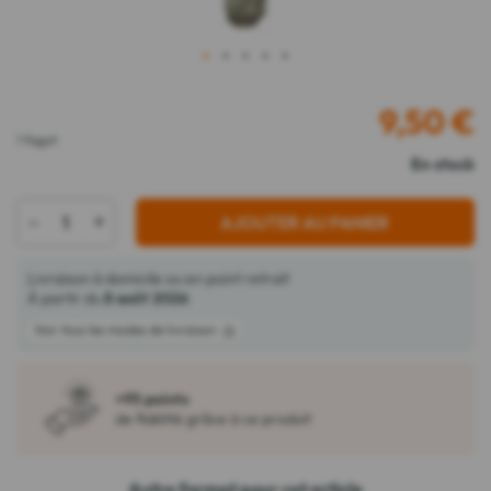
1
2
3
4
5
9,50
€
1 fagot
En stock
-
+
AJOUTER AU PANIER
Livraison à domicile ou en point retrait
À partir du
8 août 2026
Voir tous les modes de livraison
+95 points
de fidélité grâce à ce produit
Autre format pour cet article