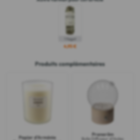
1 fagot
4,95 €
Produits complémentaires
Pranarôm
Papier d'Arménie
Bulle Diffuseur d'Huiles