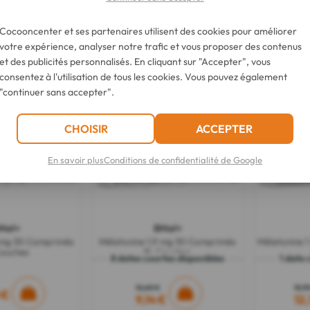
 €
15,70 €
11
Cocooncenter et ses partenaires utilisent des cookies pour améliorer
votre expérience, analyser notre trafic et vous proposer des contenus
et des publicités personnalisés. En cliquant sur "Accepter", vous
consentez à l'utilisation de tous les cookies. Vous pouvez également
-27%
-19%
"continuer sans accepter".
ANTI-GASPI
ANTI-GASP
09/2026
10/2026
CHOISIR
ACCEPTER
En savoir plus
Conditions de confidentialité de Google
Mel+
8Mel+
9 mg 30 Comprimés
Mélatonine 1,9 mg 30 Comprimés
Mélatonine 
Couches
Bi-Couches
8 dates courtes disponibles
1 date 
12,60 €
15,7
 €
9,14 €
12