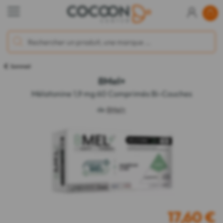
Sommeil
8Mel+
Mélatonine 1,9 mg 60 Comprimés Bi-Couches
de
8Mel+
17,60
€