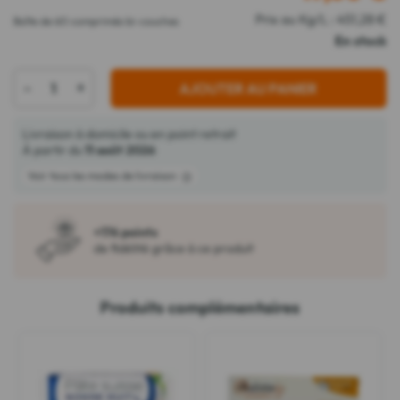
Prix au Kg/L : 451,28 €
Boîte de 60 comprimés bi-couches
En stock
-
+
AJOUTER AU PANIER
Livraison à domicile ou en point retrait
À partir du
11 août 2026
Voir tous les modes de livraison
+176 points
de fidélité grâce à ce produit
Produits complémentaires