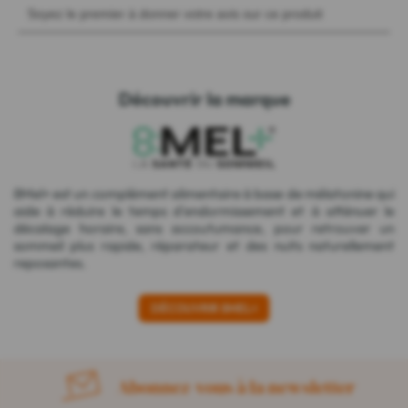
Découvrir la marque
8Mel+ est un complément alimentaire à base de mélatonine qui
aide à réduire le temps d'endormissement et à atténuer le
décalage horaire, sans accoutumance, pour retrouver un
sommeil plus rapide, réparateur et des nuits naturellement
reposantes.
DÉCOUVRIR 8MEL+
Abonnez-vous à la newsletter