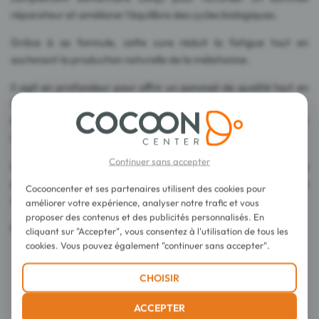
réparateur et améliorer l'équilibre des cycles biologiques.
Grâce à sa formule, cette cure réduit la fatigue tout en
soutenant la production naturelle de la mélatonine.
Il agit en profondeur pour offrir un sommeil de qualité tout en
favorisant un réveil en pleine forme.
Elle contribue à réduire l'impact de la fatigue et du stress sur
l'organisme.
Continuer sans accepter
De plus, sa formulation avancée permet de soutenir la
production naturelle de mélatonine, l'hormone essentielle à la
Cocooncenter et ses partenaires utilisent des cookies pour
régulation du sommeil.
améliorer votre expérience, analyser notre trafic et vous
proposer des contenus et des publicités personnalisés. En
Fabriqué en France.
cliquant sur "Accepter", vous consentez à l'utilisation de tous les
cookies. Vous pouvez également "continuer sans accepter".
CHOISIR
ACCEPTER