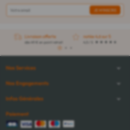
Livraison offerte
notée 4,6 sur 5
dès 49 € en point retrait
4,5 / 5
1
2
3
Nos Services
Nos Engagements
Infos Générales
Paiement