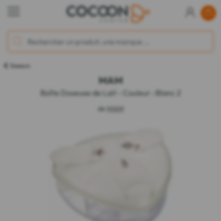
Doseurs
MAM
Boîte Doseuse de Lait - Couleur : Blanc 2
de
MAM