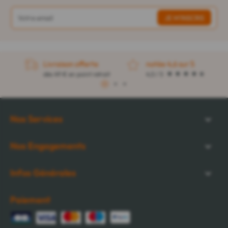
Livraison offerte
notée 4,6 sur 5
dès 49 € en point retrait
4,5 / 5
1
2
3
Nos Services
Nos Engagements
Infos Générales
Paiement