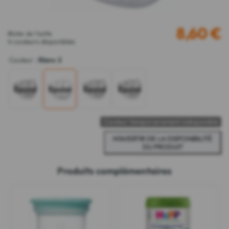
8,60
€
Blister de 1 boîte
4 couleurs disponibles
Couleur
:
Blanc 2
Epuisé
Epuisé
Epuisé
Epuisé
Couleur temporairement indisponible
Produits complémentaires