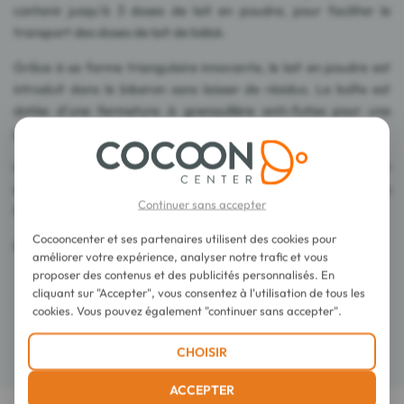
contenir jusqu'à 3 doses de lait en poudre, pour faciliter le
transport des doses de lait de bébé.
Grâce à sa forme triangulaire innovante, le lait en poudre est
introduit dans le biberon sans laisser de résidus. La boîte est
dotée d'une fermeture à grenouillère anti-fuites pour une
grande facilité d'ouverture, de remplissage et de fermeture.
Idéale pour les parents actifs et pour les sorties, cette boîte sert
également à ranger de petits en-cas, des sucettes et des
Continuer sans accepter
tétines.
Cocooncenter et ses partenaires utilisent des cookies pour
Quantité par dose : jusqu'à 40 g. 0% BPA.
améliorer votre expérience, analyser notre trafic et vous
proposer des contenus et des publicités personnalisés. En
cliquant sur "Accepter", vous consentez à l'utilisation de tous les
Conseils d'utilisation
cookies. Vous pouvez également "continuer sans accepter".
CHOISIR
Détails
ACCEPTER