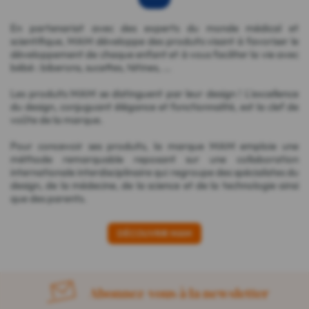
En partenariat avec des experts du monde médical et
scientifique, MAM développe des produits visant à favoriser le
développement de chaque enfant et à vous faciliter la vie avec
bébé : biberons, sucettes, tétines, ...
Les produits MAM se distinguent par leur design ! L'excellence
du design, conjuguant élégance et fonctionnalité, est la clef de
voûte de la marque.
Pour concevoir ses produits, la marque MAM emploie une
méthode remarquable reposant sur une collaboration
internationale interdisciplinaire qui regroupe des spécialistes du
design, de la médecine, de la science et de la technologie ainsi
que des parents.
DÉCOUVRIR MAM
Abonnez-vous à la newsletter