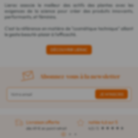
Lierac associe le meilleur des actifs des plantes avec les
exigences de la science pour créer des produits innovants,
performants, et féminins.
C'est la référence en matière de "cosmétique technique" alliant
le geste beauté-plaisir à l'efficacité.
DÉCOUVRIR LIERAC
Abonnez-vous à la newsletter
Livraison offerte
notée 4,6 sur 5
dès 49 € en point retrait
4,5 / 5
1
2
3