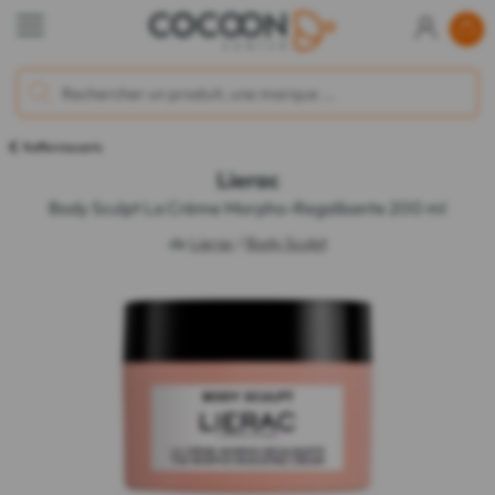
Raffermissants
Lierac
Body Sculpt La Crème Morpho-Regalbante 200 ml
de
Lierac
/
Body Sculpt