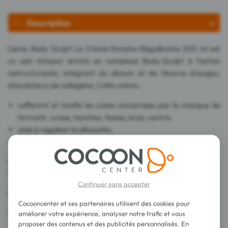
Description
Lierac Body Sculpt La Crème Morpho-Regalbante 200 ml est
un soin minceur enrichi en complexe Body-Sculpt à l'action
restructurante, intégrant du silicium et de l'écorce d'acajou,
stimulateurs de collagène. Cette crème :
raffermit et tonifie les zones concernées par le manque de
fermeté : cuisse, hanches, fesses, bras, ventre,
aide à regalber la silhouette,
lisse et apporte un effet tenseur à la peau.
Convient à tous types de peaux.
Testé sous contrôle dermatologique.
Continuer sans accepter
95% d'ingrédients d'origine naturelle.
Cocooncenter et ses partenaires utilisent des cookies pour
Vegan.
améliorer votre expérience, analyser notre trafic et vous
proposer des contenus et des publicités personnalisés. En