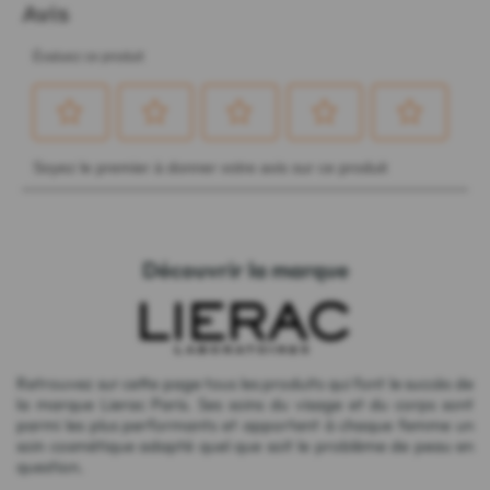
Découvrir la marque
Retrouvez sur cette page tous les produits qui font le succès de
la marque Lierac Paris. Ses soins du visage et du corps sont
parmi les plus performants et apportent à chaque femme un
soin cosmétique adapté quel que soit le problème de peau en
question.