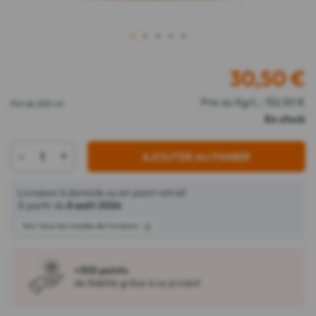
1
2
3
4
5
30,50
€
Prix au Kg/L : 152,50 €
Pot de 200 ml
En stock
-
+
AJOUTER AU PANIER
Livraison à domicile ou en point retrait
À partir du
8 août 2026
Voir tous les modes de livraison
+305 points
de fidélité grâce à ce produit