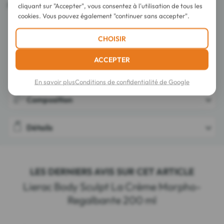
Fabriqué en France.
cliquant sur "Accepter", vous consentez à l'utilisation de tous les
cookies. Vous pouvez également "continuer sans accepter".
CHOISIR
ACCEPTER
Conseils d'utilisation
En savoir plus
Conditions de confidentialité de Google
Composition
Détails
LES DERNIERS AVIS SUR CET ARTICLE
Lierac Body Sculpt La Crème Morpho-
Regalbante 200 ml