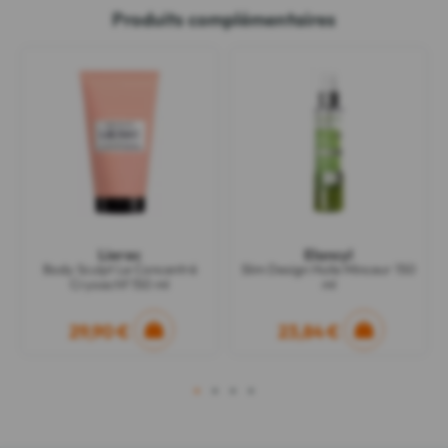
Produits complémentaires
Lierac
Elancyl
Body Sculpt Le Concentré
Slim Design Huile Minceur 150
Cryoactif 150 ml
ml
29,90 €
23,84 €
1
2
3
4