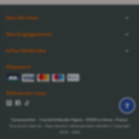
Nos Services
Nos Engagements
Infos Générales
Paiement
Retrouvez-nous
Cocooncenter
-
1 rue de la Nau des Vignes
-
51520
La Veuve
-
France
Tous droits réservés - Reproduction même partielle interdite © Copyright
2005 - 2026