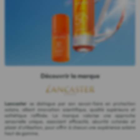
Découvrir la marque
Lancaster
se distingue par son savoir-faire en protection
solaire, alliant innovation scientifique, qualité supérieure et
esthétique raffinée. La marque valorise une approche
sensorielle unique, associant efficacité, sécurité cutanée et
plaisir d'utilisation, pour offrir à chacun une expérience solaire
haut de gamme.