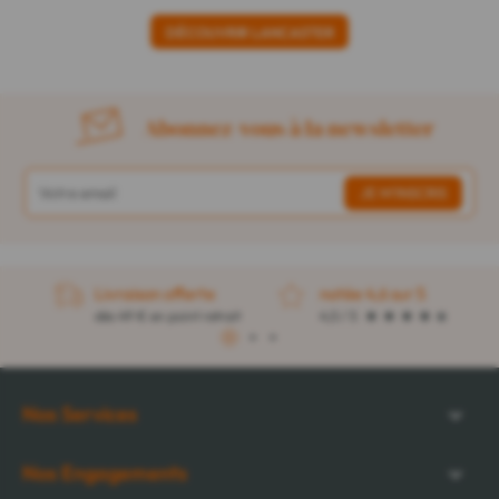
DÉCOUVRIR LANCASTER
Abonnez-vous à la newsletter
Livraison offerte
notée 4,6 sur 5
dès 49 € en point retrait
4,5 / 5
1
2
3
Nos Services
Nos Engagements