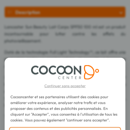
Description
Lancaster Sun Beauty Lait Corps SPF50 100 ml est un produit
incontournable pour lutter contre les effets du
photovieillissement.
Doté de la technologie Full Light Technology™, ce lait offre une
protection contre un spectre solaire, et garantit un bronzage
optimal en réduisant le temps d'exposition.
Sa texture légère et non grasse procure un confort immédiat et
laisse un fini invisible et velouté, pour une application agréable
Continuer sans accepter
au quotidien.
Cocooncenter et ses partenaires utilisent des cookies pour
Sa texture permet une application facile et confortable,
améliorer votre expérience, analyser notre trafic et vous
laissant la peau soyeuse et protégée en toutes circonstances.
proposer des contenus et des publicités personnalisés. En
cliquant sur "Accepter", vous consentez à l'utilisation de tous les
Testé sous contrôle dermatologique.
cookies. Vous pouvez également "continuer sans accepter".