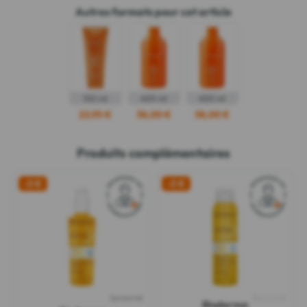
Autres formats pour cet article
100 ml
400 ml
400 ml
22,95 €
38,00 €
38,00 €
Produits complémentaires
-3 €
-3 €
Sponsorisé
Sponsorisé
Bioderma