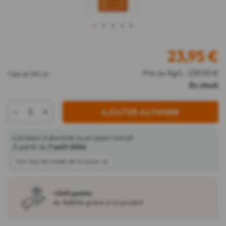
1
2
3
4
5
23,95
€
Prix au Kg/L : 239,50 €
Tube de 100 ml
En stock
-
+
AJOUTER AU PANIER
Livraison à domicile ou en point retrait
À partir du
7 août 2026
Voir tous les modes de livraison
+240 points
de fidélité grâce à ce produit