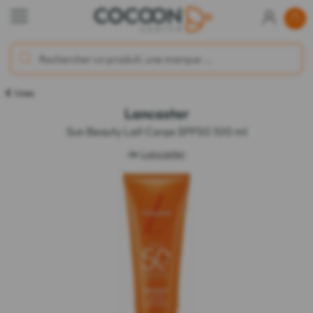
Corps
Lancaster
Sun Beauty Lait Corps SPF50 100 ml
de
Lancaster