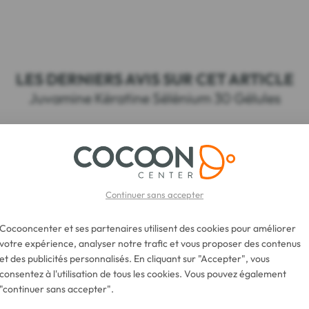
LES DERNIERS AVIS SUR CET ARTICLE
Juvamine Kératine Sélénium 30 Gélules
Continuer sans accepter
Cocooncenter et ses partenaires utilisent des cookies pour améliorer
votre expérience, analyser notre trafic et vous proposer des contenus
et des publicités personnalisés. En cliquant sur "Accepter", vous
consentez à l'utilisation de tous les cookies. Vous pouvez également
"continuer sans accepter".