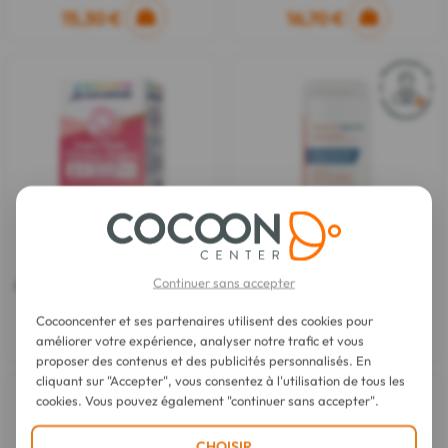
15,30 €
16,70 €
Ducray
Anacaps Reactiv Chute de
Juvamine
Continuer sans accepter
Cheveux Réactionnelle 90
Peau Cheveux Ongles 40 Gélules
Capsules
2.5
(2)
2.5
Cocooncenter et ses partenaires utilisent des cookies pour
sur
7,30 €
29,60 €
améliorer votre expérience, analyser notre trafic et vous
5
étoiles.
proposer des contenus et des publicités personnalisés. En
2
cliquant sur "Accepter", vous consentez à l'utilisation de tous les
avis
cookies. Vous pouvez également "continuer sans accepter".
CHOISIR