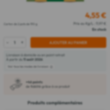
4,55
€
Prix au Kg/L : 11,97 €
Carton de 2 pots de 190 g
En stock
-
+
AJOUTER AU PANIER
Livraison à domicile ou en point retrait
À partir du
11 août 2026
Voir tous les modes de livraison
+46 points
de fidélité grâce à ce produit
Produits complémentaires