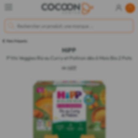
Plats Préparés
HiPP
P'tits Veggies Riz au Curry et Potiron dès 6 Mois Bio 2 Pots
de
HiPP