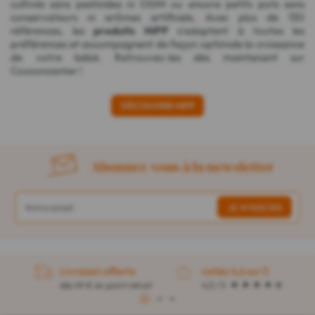
cultivés sans pesticides ni OGM ou encore petits pots sans
conservateurs ni arômes artificiels. Avec plus de 130
références, les
produits HiPP
s'adaptent à toutes les
préférences et accompagnent de façon optimale la croissance
de votre bébé. Retrouvez-les dès maintenant sur
Cocooncenter !
DÉCOUVRIR HIPP
Abonnez-vous à la newsletter
Livraison offerte
notée 4,6 sur 5
dès 49 € en point retrait
4,5 / 5
1
2
3