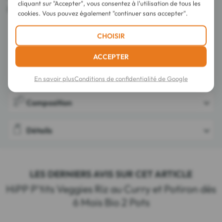
cliquant sur "Accepter", vous consentez à l'utilisation de tous les
Distribution certifiée par FR-BIO-01.
cookies. Vous pouvez également "continuer sans accepter".
CHOISIR
ACCEPTER
Conseils d'utilisation
En savoir plus
Conditions de confidentialité de Google
Composition
Détails
LES DERNIERS AVIS SUR CET ARTICLE
HiPP P'tits Veggies Riz au Curry et Potiron dès
6 Mois Bio 2 Pots