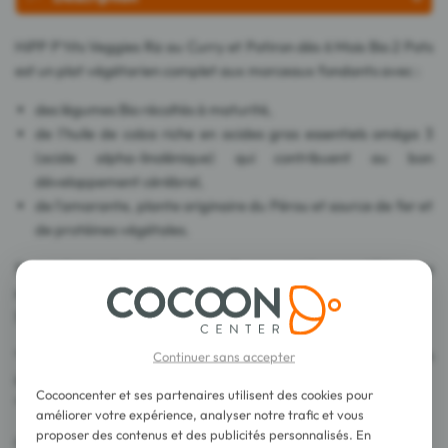
HiPP P'tits Veggies Riz au Curry et Potiron dès 6 Mois Bio 2 Pots
est un plat végétarien complet aux morceaux fondants avec :
des légumes Bio récoltés à maturité,
de l'huile de colza riche en acides gras essentiels oméga 3
(acide alpha-linolénique) qui contribuent au bon
développement cérébral,
de l'amarante, plante originaire du Pérou et source de fer et
de protéines végétales.
Sans colorants* ni conservateurs*, sans amidons modifiés, sans
sel** ni arômes ajoutés.
Sans gluten.
*Conformément à la réglementation sur l'alimentation
Continuer sans accepter
infantile.
Cocooncenter et ses partenaires utilisent des cookies pour
**Les ingrédients contiennent naturellement du sodium.
améliorer votre expérience, analyser notre trafic et vous
proposer des contenus et des publicités personnalisés. En
Certifié Agriculture Biologique. Contrôle DE-ÖKO-001.