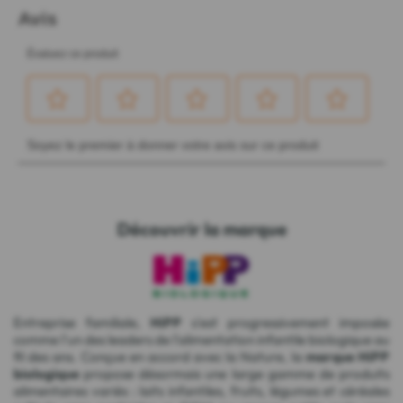
Découvrir la marque
Entreprise familiale,
HiPP
s'est progressivement imposée
comme l'un des leaders de l'alimentation infantile biologique au
fil des ans. Conçue en accord avec la Nature, la
marque HiPP
biologique
propose désormais une large gamme de produits
alimentaires variés : laits infantiles, fruits, légumes et céréales