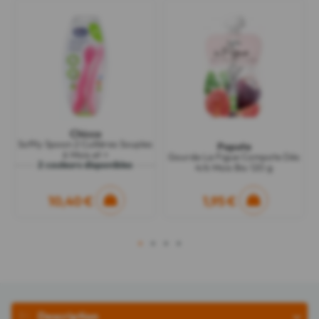
Chicco
Softly Spoon 2 Cuillères Souples
Popote
6 Mois et +
Gourde La Figue Compote Dès
2 couleurs disponibles
4/6 Mois Bio 120 g
10,40 €
1,95 €
1
2
3
4
Description