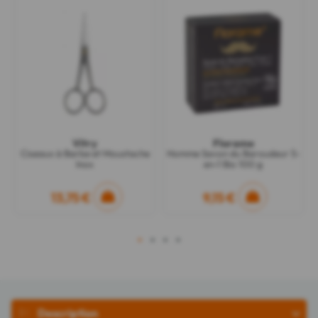
Vitry
Florame
Ciseaux à Barbe et Moustache
Homme Savon du Baroudeur 5-
Inox
en-1 Bio 100 g
13,75 €
9,15 €
1
2
3
4
Description