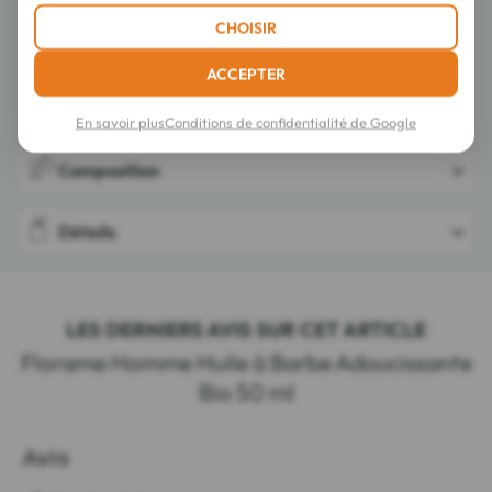
CHOISIR
ACCEPTER
Conseils d'utilisation
En savoir plus
Conditions de confidentialité de Google
Composition
Détails
LES DERNIERS AVIS SUR CET ARTICLE
Florame Homme Huile à Barbe Adoucissante
Bio 50 ml