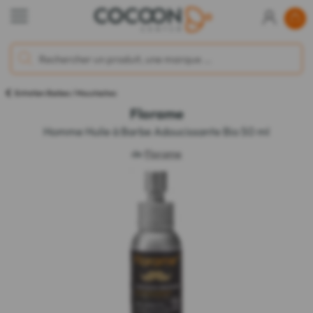
Entretien Barbes / Moustaches
Florame
Homme Huile à Barbe Adoucissante Bio 50 ml
de
Florame