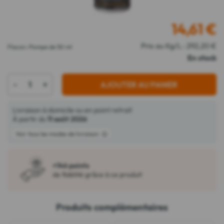
14,61
€
Prix au Kg/L : 292,20 €
Flacon-Pompe de 50 ml
En stock
-
+
AJOUTER AU PANIER
Livraison à domicile ou en point retrait
À partir du
11 août 2026
Voir tous les modes de livraison
+146 points
de fidélité grâce à ce produit
Produits complémentaires