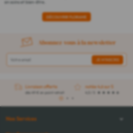
en soins et bien-être.
DÉCOUVRIR FLORAME
Abonnez-vous à la newsletter
Livraison offerte
notée 4,6 sur 5
dès 49 € en point retrait
4,5 / 5
1
2
3
Nos Services