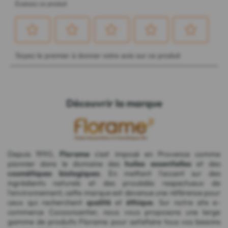
Découvrir la marque
Depuis 1990,
Florame
s'est imposé en Provence comme
pionnier dans le domaine des
huiles essentielles
et des
cosmétiques biologiques
. En mettant l'accent sur des
ingrédients naturels et des procédés respectueux de
l'environnement, cette marque est devenue une référence pour
ceux qui recherchent
qualité
et
éthique
. Sur notre site e-
commerce Cocooncenter, nous vous proposons une large
gamme de produits Florame pour satisfaire tous vos besoins