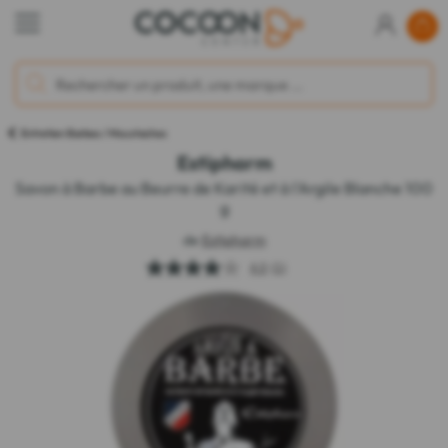
Entretien Barbes / Moustaches
Estipharm
Savon à Barbe au Beurre de Karité et à l'Argile Blanche 100
g
de
Estipharm
4.0
(1)