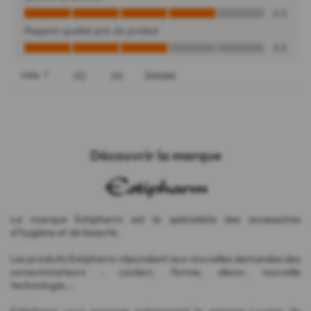
Découvrir la marque
La marque Estipharm est la spécialiste des accessoires
d'hygiène et de beauté.
Les produits Estipharm répondent aux nouvelles demandes des
consommateurs : couleur, forme, décor, nouvelle
technologie,...