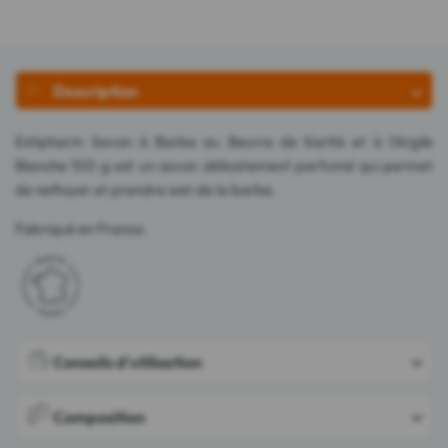
Description
Estipharm Savon à Barbe au Beurre de Karité et à l'Argile
Blanche 100 g est un savon délicatement parfumé qui permet
de nettoyer et prendre soin de la barbe.
Fabriqué en France.
Conseils d'utilisation
Composition