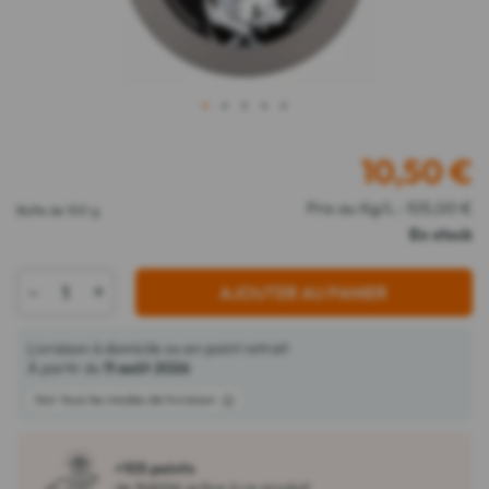
1
2
3
4
5
10,50
€
Prix au Kg/L : 105,00 €
Boîte de 100 g
En stock
-
+
AJOUTER AU PANIER
Livraison à domicile ou en point retrait
À partir du
11 août 2026
Voir tous les modes de livraison
+105 points
de fidélité grâce à ce produit