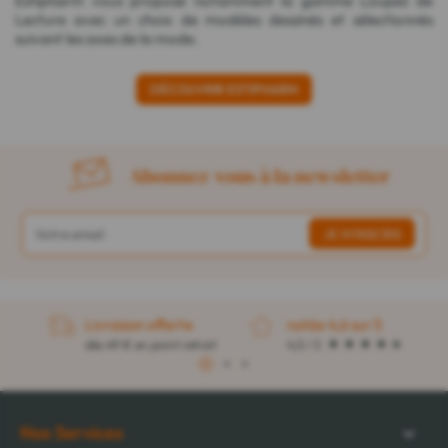
Estipharm vous propose notamment la gamme Loupes de
Lecture avec un choix de modèles dessinés et sélectionnés
suivant les axes de la mode.
DÉCOUVRIR ESTIPHARM
Abonnez-vous à la newsletter
Livraison offerte
notée 4,6 sur 5
dès 49 € en point retrait
4,5 / 5
1
2
3
Nos Services