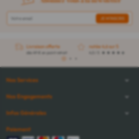
Abonnez-vous à la newsletter
Livraison offerte
notée 4,6 sur 5
dès 49 € en point retrait
4,5 / 5
1
2
3
Nos Services
Nos Engagements
Infos Générales
Paiement