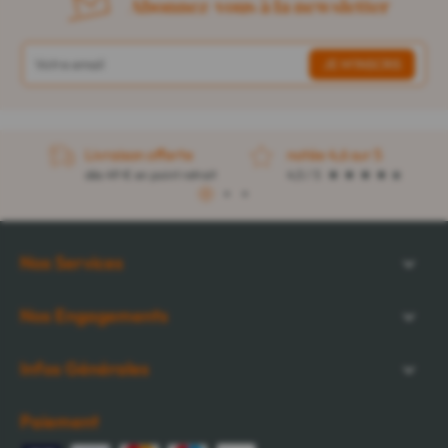
Abonnez-vous à la newsletter
Livraison offerte
notée 4,6 sur 5
dès 49 € en point retrait
4,5 / 5
1
2
3
Nos Services
Nos Engagements
Infos Générales
Paiement