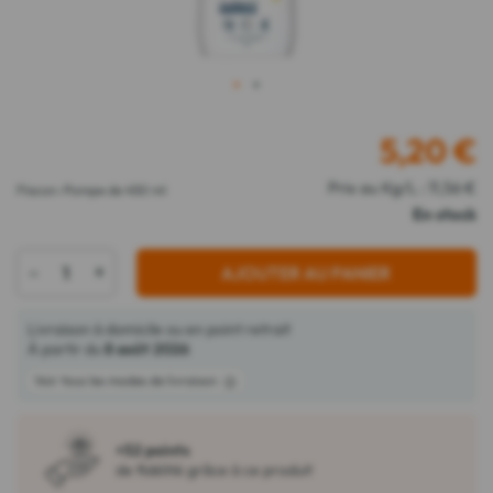
1
2
5,20
€
Prix au Kg/L : 11,56 €
Flacon-Pompe de 450 ml
En stock
-
+
AJOUTER AU PANIER
Livraison à domicile ou en point retrait
À partir du
8 août 2026
Voir tous les modes de livraison
+52 points
de fidélité grâce à ce produit