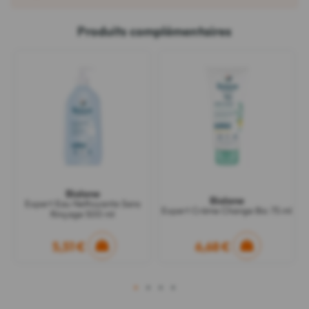
Produits complémentaires
Biolane
Biolane
Expert Eau Nettoyante Sans
Expert Crème Change Bio 75 ml
Rinçage 500 ml
5,51 €
6,68 €
1
2
3
4