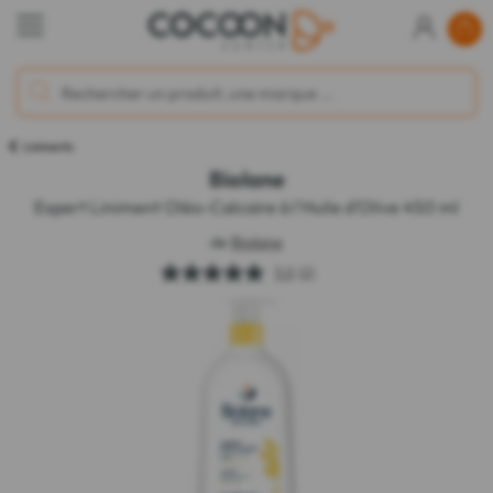
Liniments
Biolane
Expert Liniment Oléo-Calcaire à l'Huile d'Olive 450 ml
de
Biolane
5.0
(2)