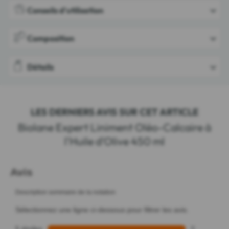
Conseils d'utilisation
Composition
Détails
LES DERNIERS AVIS SUR CET ARTICLE
Biolane Expert Liniment Oléo-Calcaire à
l'Huile d'Olive 450 ml