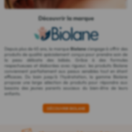
Découvrir la marque
Depuis plus de 45 ans, la marque
Biolane
s'engage à offrir des
produits de qualité spécialement conçus pour prendre soin de
la peau délicate des bébés. Grâce à des formules
respectueuses et élaborées avec rigueur, les produits Biolane
conviennent parfaitement aux peaux sensibles tout en étant
efficaces. Du bain jusqu'à l'hydratation, la gamme Biolane
propose une large sélection de produits pour répondre aux
besoins des jeunes parents soucieux du bien-être de leurs
enfants.
DÉCOUVRIR BIOLANE