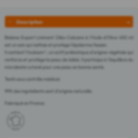
Description
Biolane Expert Liniment Oléo-Calcaire à l'Huile d'Olive 450 ml
est un soin qui nettoie et protège l'épiderme fessier.
Il contient l'Inubiom®, un actif prébiotique d'origine végétale qui
renforce et protège la peau de bébé. Il participe à l'équilibre du
microbiote cutané pour une peau en bonne santé.
Testé sous contrôle médical.
99% des ingrédients sont d'origine naturelle.
Fabriqué en France.