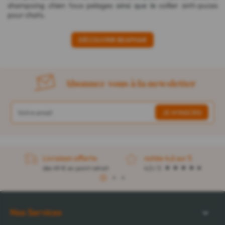
shampoing chien tous pelages
ainsi que le
collier anti-puces
pour chats
.
DÉCOUVRIR BEAPHAR
Abonnez-vous à la newsletter
Livraison offerte
notée 4,6 sur 5
dès 49 € en point retrait
4,5 / 5
1
2
3
Nos Services