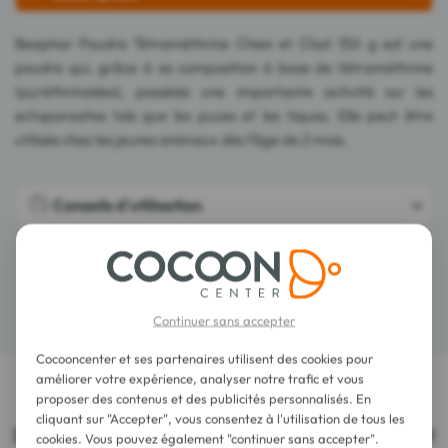
Beaphar Poudre Tétraméthrine Chien et Chat 150 g est une
poudre qui, grâce à sa composition à base de tétraméthrine
(pyréthrinoïdes), possède une importante activité sur les
ectoparasites tels que les puces et les tiques. Elle peut être
utilisée chez les jeunes animaux dès l'âge de 2 mois.
Conseils d'utilisation
Composition
Détails
Continuer sans accepter
Cocooncenter et ses partenaires utilisent des cookies pour
améliorer votre expérience, analyser notre trafic et vous
proposer des contenus et des publicités personnalisés. En
LES DERNIERS AVIS SUR CET ARTICLE
cliquant sur "Accepter", vous consentez à l'utilisation de tous les
Beaphar Poudre Tétraméthrine Chien et Chat
cookies. Vous pouvez également "continuer sans accepter".