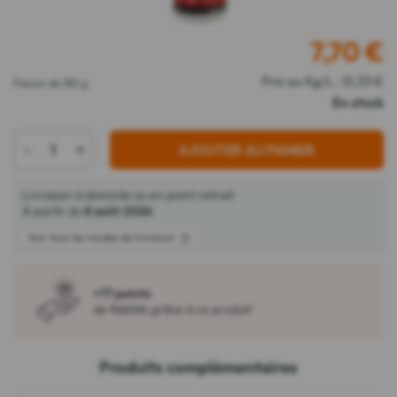
7,70
€
Prix au Kg/L : 51,33 €
Flacon de 150 g
En stock
-
+
AJOUTER AU PANIER
Livraison à domicile ou en point retrait
À partir du
8 août 2026
Voir tous les modes de livraison
+77 points
de fidélité grâce à ce produit
Produits complémentaires