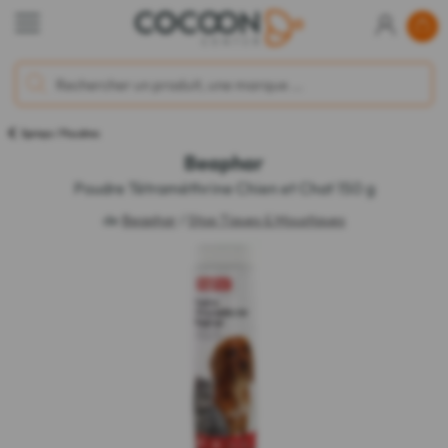
Sprays / Poudres
Beaphar
Poudre Tétraméthrine Chien et Chat 150 g
de
Beaphar
/
Stop Tiques & Moustiques