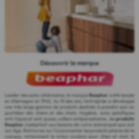
Découvrir la marque
Leader des soins vétérinaires, la marque
Beaphar
a été lancée
en Allemagne en 1942. Au fil des ans, l'entreprise a développé
une très large gamme de produits destinés à prendre soin au
quotidien des chiens et des chats. Hygiène, soins spécifiques
anti-tiques et anti-puces, colliers antiparasitaires...les
produits
Beaphar
s'adaptent aux besoins de votre animal quel que soit
son âge. Retrouvez sur Cocooncenter les produits phares de la
marque, notamment la
lotion oculaire
pour chien et chat, le