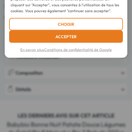
cliquant sur "Accepter", vous consentez à l'utilisation de tous les
Certifié Agriculture Biologique. Contrôle FR-BIO-01.
cookies. Vous pouvez également "continuer sans accepter".
Fabriqué en France.
CHOISIR
ACCEPTER
En savoir plus
Conditions de confidentialité de Google
Conseils d'utilisation
Composition
Détails
LES DERNIERS AVIS SUR CET ARTICLE
Babybio Bonne Nuit Patate Douce Légumes