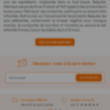
soin les ingrédients. Implantée dans le Sud-Ouest, Babybio
fabrique ses produits en France et fait appel à des producteurs
locaux pour fabriquer ses compotes, petits pots ou encore laits
infantiles. Retrouvez sur Cocooncenter les produits Babybio les
plus plébiscités, notamment le
brassé végétal coco mangue
ananas
, la
compotée de carottes et tomates
ou encore le
lait
infantile Primea 2
pour les bébés de 6 à 12 mois.
DÉCOUVRIR BABYBIO
Abonnez-vous à la newsletter
Livraison offerte
notée 4,6 sur 5
dès 49 € en point retrait
4,5 / 5