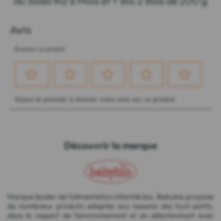
du Soleil Riz 8 Mois et + Bio 2 Bols de 200 g
Découvrir la marque
Marque leader de l'alimentation infantile bio, Babybio propose
de nombreux produits adaptés aux besoins des tout-petits,
dans le respect de l'environnement et en sélectionnant avec