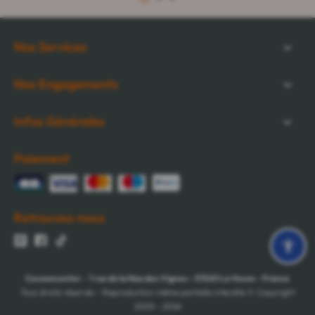
1
2
3
Nos Services
Nos Engagements
Infos Générales
Paiement
Retrouvez-nous
Cocooncenter
-
1 rue de la Nau des Vignes
-
51520
La Veuve
-
France
Tous droits réservés - Reproduction même partielle interdite © Copyright
2005 - 2026