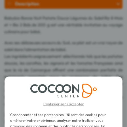
Description
Babybio Bonne Nuit Patate Douce Légumes du Soleil Riz 8 Mois
et + Bio 2 Bols de 200 g est une véritable invitation au voyage
culinaire pour bébé.
Avec ses délicieuses saveurs du Sud, ce plat est un vrai rayon de
soleil dans l'alimentation de bébé.
Les ingrédients soigneusement sélectionnés tels que les patates
douces, les carottes, les oignons et les tomates françaises ainsi
que le riz de Camargue offrent une combinaison parfaite de
nutriments essentiels pour la croissance de bébé. Ces
ingrédients de qualité apportent à bébé une diversité de
vitamines et de minéraux essentiels à son développement.
En plus de ravir ses papilles, ce repas est une véritable source
de bienfaits pour sa santé.
Continuer sans accepter
Sans sel ni sucre ajoutés.
Cocooncenter et ses partenaires utilisent des cookies pour
améliorer votre expérience, analyser notre trafic et vous
Sans gluten.
proposer des contenus et des publicités personnalisés. En