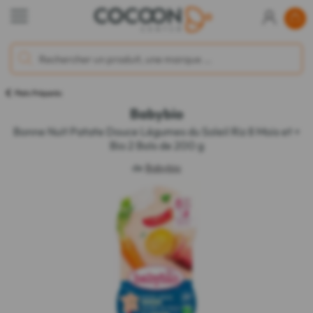
Plats Préparés
Babybio
Bonne Nuit Patate Douce Légumes du Soleil Riz 8 Mois et +
Bio 2 Bols de 200 g
de
Babybio