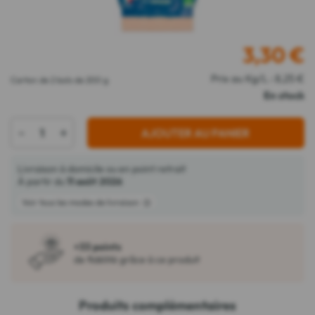
3,30
€
Prix au Kg/L : 8,25 €
Carton de 2 bols de 200 g
En stock
-
+
AJOUTER AU PANIER
Livraison à domicile ou en point retrait
À partir du
11 août 2026
Voir tous les modes de livraison
+33 points
de fidélité grâce à ce produit
Produits complémentaires