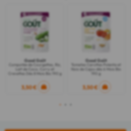
Good Goût
Good Goût
Compotée de Courgettes, Riz,
Tomates Carottes Polenta et
Lait de Coco, Curry et
Noix de Cajou dès 6 Mois Bio
Crevettes Dès 8 Mois Bio 190 g
190 g
3,50 €
3,50 €
1
2
3