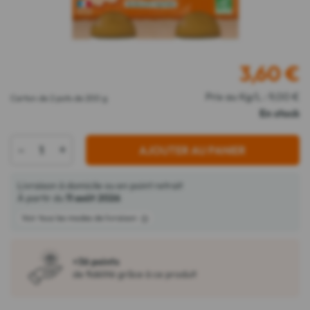
3,60
€
Prix au Kg/L : 9,00 €
Carton de 2 pots de 200 g
En stock
-
+
AJOUTER AU PANIER
Livraison à domicile ou en point retrait
À partir du
11 août 2026
Voir tous les modes de livraison
+36 points
de fidélité grâce à ce produit