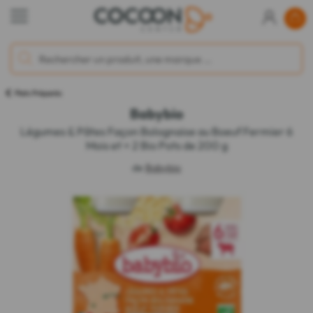
Plats Préparés
Babybio
Légumes & Pâtes Façon Bolognaise au Boeuf Fermier 6
Mois et + 2 Bio Pots de 200 g
de
Babybio