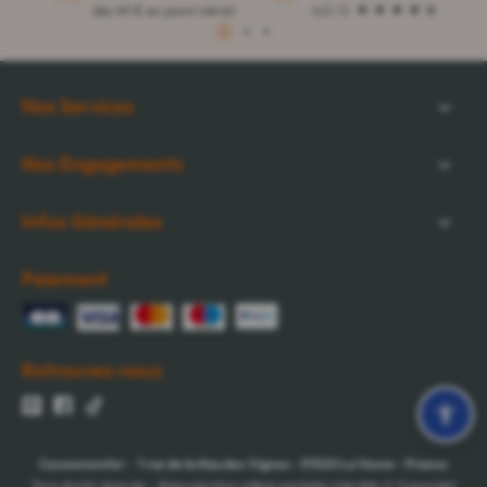
dès 49 € en point retrait
4,5 / 5
1
2
3
Nos Services
Nos Engagements
Infos Générales
Paiement
Retrouvez-nous
Cocooncenter
-
1 rue de la Nau des Vignes
-
51520
La Veuve
-
France
Tous droits réservés - Reproduction même partielle interdite © Copyright