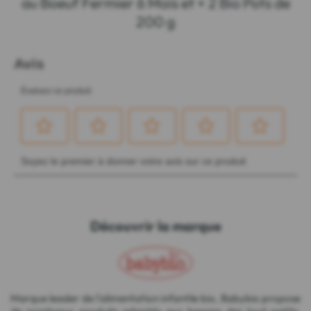
au Boeuf Fermier 6 Mois et + 2 Bio Pots de
200 g
Découvrir la marque
Marque leader de l'alimentation infantile bio, Babybio propose