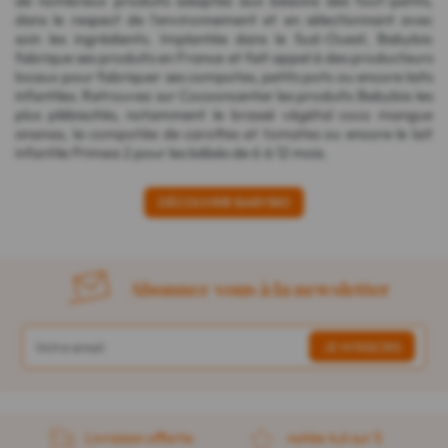
de nombreux produits adaptés aux besoins des tout-petits,
dans le respect de l'environnement et en sélectionnant avec
soin les ingrédients. Implantée dans le Sud-Ouest, Babybio
fabrique ses produits en France et fait appel à des producteurs
locaux pour fabriquer ses compotes, petits pots ou encore laits
infantiles. Retrouvez sur Cocooncenter les produits Babybio les
plus plébiscités, notamment le
brassé végétal coco mangue
ananas
, la
compotée de carottes et tomates
ou encore le
lait
infantile Primea 2
pour les bébés de 6 à 12 mois.
DÉCOUVRIR BABYBIO
Abonnez-vous à la newsletter
Livraison offerte
notée 4,6 sur 5