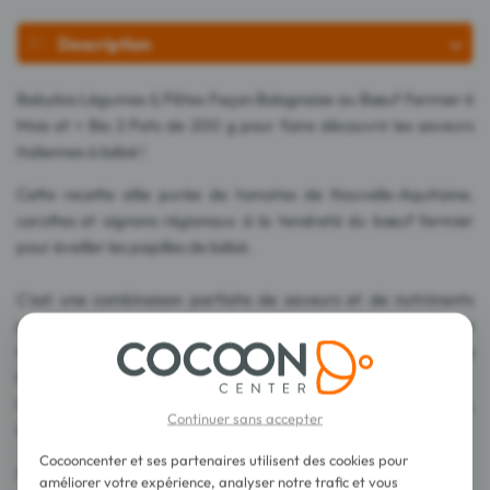
Description
Babybio Légumes & Pâtes Façon Bolognaise au Bœuf Fermier 6
Mois et + Bio 2 Pots de 200 g pour faire découvrir les saveurs
italiennes à bébé !
Cette recette allie purée de tomates de Nouvelle-Aquitaine,
carottes et oignons régionaux à la tendreté du bœuf fermier
pour éveiller les papilles de bébé.
C'est une combinaison parfaite de saveurs et de nutriments
pour Bébé, avec des carottes françaises, de la purée de
tomates d'Italie, des oignons d'Espagne et du boeuf de
Nouvelle-Aquitaine, ce plat est riche en goût et en qualité.
Offrez à bébé une expérience gustative riche en découvertes,
Continuer sans accepter
tout en veillant à son équilibre nutritionnel.
Cocooncenter et ses partenaires utilisent des cookies pour
Sans sel ajouté.
améliorer votre expérience, analyser notre trafic et vous