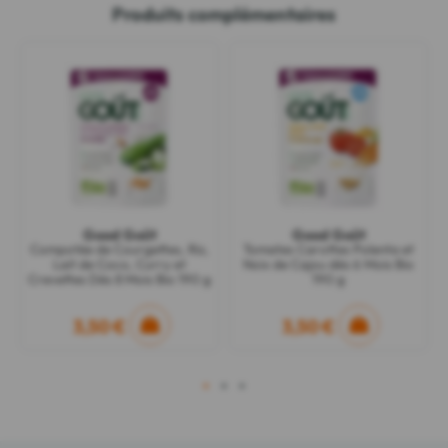
Produits complémentaires
Good Goût
Good Goût
Compotée de Courgettes, Riz,
Tomates Carottes Polenta et
Lait de Coco, Curry et
Noix de Cajou dès 6 Mois Bio
Crevettes Dès 8 Mois Bio 190 g
190 g
3,50 €
3,50 €
1
2
3