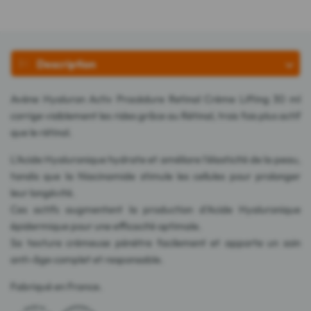
Description
Avène Hyaluron Activ Procédure Retinal Crème Lifting 30 ml
corrige visiblement les rides grâce au Rétinal, trois fois plus actif
que le rétinol.
L'Acide Hyaluronique hydrate et améliore l'élasticité de la peau,
tandis que la Niacinamide stimule les cellules pour prolonger
leur longévité.
Ces actifs augmentent la production d'Acide Hyaluronique
épidermique pour une efficacité optimale.
Sa texture crémeuse pénètre facilement et apporte un soin
anti-âge complet et responsable.
Fabriqué en France.