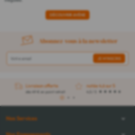
DÉCOUVRIR AVÈNE
Abonnez-vous à la newsletter
Livraison offerte
notée 4,6 sur 5
dès 49 € en point retrait
4,5 / 5
1
2
3
Nos Services
Nos Engagements