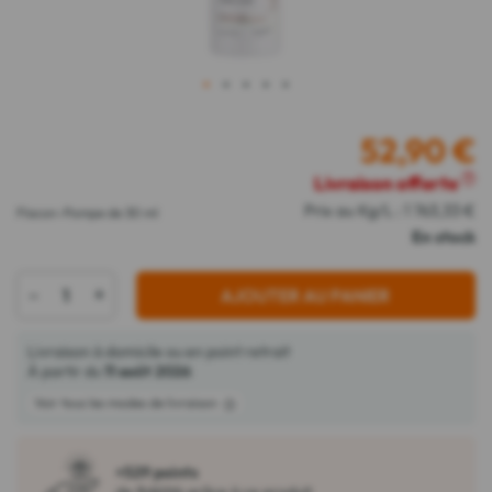
1
2
3
4
5
52,90
€
Livraison offerte
?
Prix au Kg/L : 1 763,33 €
Flacon-Pompe de 30 ml
En stock
-
+
AJOUTER AU PANIER
Livraison à domicile ou en point retrait
À partir du
11 août 2026
Voir tous les modes de livraison
+529 points