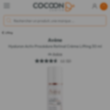
Lifting
Avène
Hyaluron Activ Procédure Retinal Crème Lifting 30 ml
de
Avène
4.6
(50)