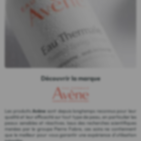
Découvrir la marque
Les produits
Avène
sont depuis longtemps reconnus pour leur
qualité et leur efficacité sur tout type de peau, en particulier les
peaux sensibles et réactives. Issus des recherches scientifiques
menées par le groupe Pierre Fabre, ces soins ne contiennent
que le meilleur pour vous garantir une expérience d'utilisation
inégalée.