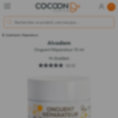
Cicatrisants / Réparateurs
Alvadiem
Onguent Réparateur 10 ml
de
Alvadiem
5.0
(2)