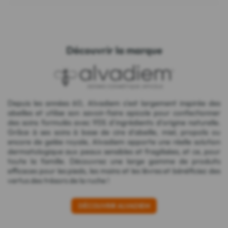
Découvrir la marque
Depuis les années 60, Alvadiem s'est largement inspirée des
abeilles et utilise son savoir-faire apicole pour confectionner
des soins formulés avec 95% d'ingrédients d'origine naturelle.
Grâce à ses soins à base de cire d'abeille, miel, propolis ou
encore de gelée royale, Alvadiem apporte une réelle solution
dermatologique aux peaux sensibles et fragilisées, et ce, pour
toute la famille. Découvrez une large gamme de produits
efficaces pour les pieds, les mains et les lèvres et bénéficiez des
vertus des trésors de la ruche !
DÉCOUVRIR ALVADIEM