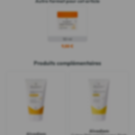
Autre format pour cet article
50 ml
9,88 €
Produits complémentaires
Alvadiem
Alvadiem