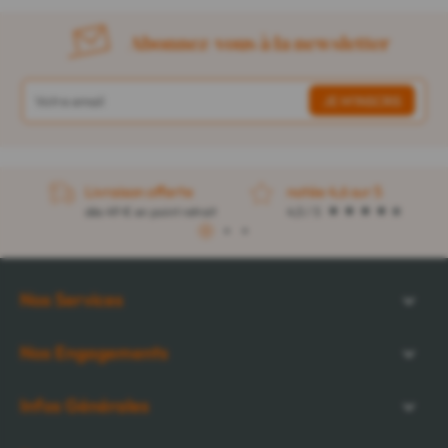
Abonnez-vous à la newsletter
Livraison offerte
notée 4,6 sur 5
dès 49 € en point retrait
4,5 / 5
1
2
3
Nos Services
Nos Engagements
Infos Générales