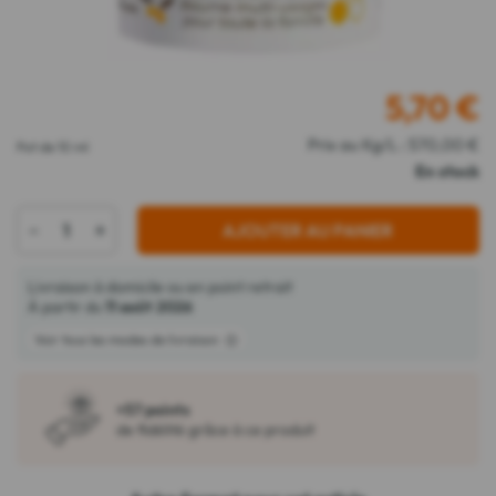
5,70
€
Prix au Kg/L : 570,00 €
Pot de 10 ml
En stock
-
+
AJOUTER AU PANIER
Livraison à domicile ou en point retrait
À partir du
11 août 2026
Voir tous les modes de livraison
+57 points
de fidélité grâce à ce produit