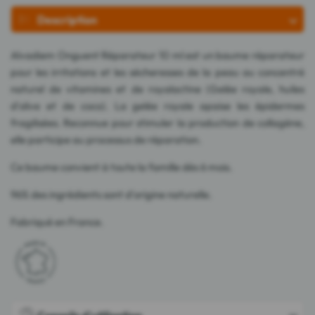
Description
Alvadiem Onguent Réparateur 10 ml est un baume réparateur
pour les irritations et les sécheresses de la peau au concentré
naturel de vitamines et de royalactine (Gelée royale, huiles
d'olive et de coco). La gelée royale apaise les épidermes
fragilisées. Reconnue pour stimuler la production de collagène,
elle participe au processus de réparation.
Ce baume convient à toute la famille dès 6 mois.
96% des ingrédients sont d'origine naturelle.
Fabriqué en France.