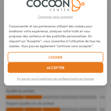
Continuer sans accepter
Cocooncenter et ses partenaires utilisent des cookies pour
améliorer votre expérience, analyser notre trafic et vous
proposer des contenus et des publicités personnalisés. En
cliquant sur "Accepter", vous consentez à l'utilisation de tous les
cookies. Vous pouvez également "continuer sans accepter".
CHOISIR
ACCEPTER
En savoir plus
Conditions de confidentialité de Google