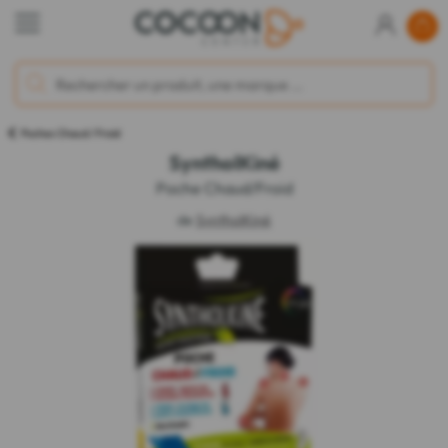
Poches Chaud / Froid
SyntholKiné
Poche Chaud/Froid
de
SyntholKiné