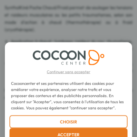
SyntholKiné Poche Chaud/Froid permet de soulager les tensions
et raideurs musculaires ou les petits traumatismes, selon son
mode d'action à chaud (thermothérapie) ou à froid
(cryothérapie).
Application à chaud : lumbago, raideur du cou, rhumatisme,
hypothermie et tous les cas où l'application de chaleur est
nécessaire.
Application à froid : ecchymoses, entorses, traumatismes,
hyperthermie et tous les cas où la cryothérapie est
Continuer sans accepter
nécessaire.
Cocooncenter et ses partenaires utilisent des cookies pour
améliorer votre expérience, analyser notre trafic et vous
Contient une poche de 14 x 18 cm + 1 housse avec sangle de
proposer des contenus et des publicités personnalisés. En
maintien.
cliquant sur "Accepter", vous consentez à l'utilisation de tous les
cookies. Vous pouvez également "continuer sans accepter".
Conseils d'utilisation
CHOISIR
Composition
ACCEPTER