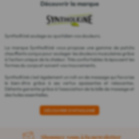
Découvrir la marque
SyntholKiné soulage au quotidien vos douleurs.
La marque SyntholKiné vous propose une gamme de patchs
chauffants conçus pour soulager les douleurs musculaires grâce
à l'action unique de la chaleur. Très confortables ils épousent les
formes du corps et suivent vos mouvements.
SyntholKiné c'est également un roll-on de massage qui favorise
le bien-être grâce à ses vertus apaisantes et relaxantes.
Détente garantie grâce à l'association de la bille de massage et
des huiles essentielles.
DÉCOUVRIR SYNTHOLKINÉ
Abonnez-vous à la newsletter