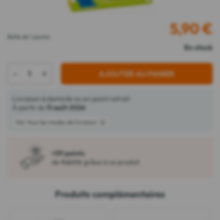
5,90
€
Boîte de 1 poche
En stock
-
+
AJOUTER AU PANIER
Livraison à domicile ou en point retrait
À partir du
11 août 2026
Voir tous les modes de livraison
+59 points
de fidélité grâce à ce produit
Produits complémentaires