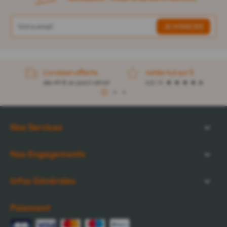
Livraison offerte
notée 4,6 sur 5
dès 49 € en point retrait
4,5 / 5
1
2
3
Nos Services
Nos Engagements
Infos Générales
Paiement