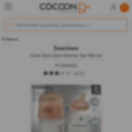
Biberons
Suavinex
Care Zero.Zero Starter Set 180 ml
de
Suavinex
3.0
(2)