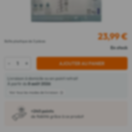
23,99
€
Boîte plastique de 3 pièces
En stock
-
+
AJOUTER AU PANIER
Livraison à domicile ou en point retrait
À partir du
8 août 2026
Voir tous les modes de livraison
+240 points
de fidélité grâce à ce produit