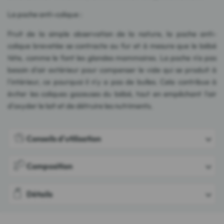
La poche anti-colique :
Fruit de la simple observation de la nature, la poche anti-
colique brevetée se contracte au fur et à mesure que le bébé
tète, comme le font les glandes mammaires. La poche n'a pas
besoin d'air extérieur pour compenser le vide qui se produit à
l'intérieur, ce pourquoi il n'y a pas de bulles. Cela contribue à
éviter les coliques gazeuses du bébé, tout en empêchant l'air
d'oxyder le lait et de détruire les nutriments.
Conseils d'utilisation
Composition
Détails