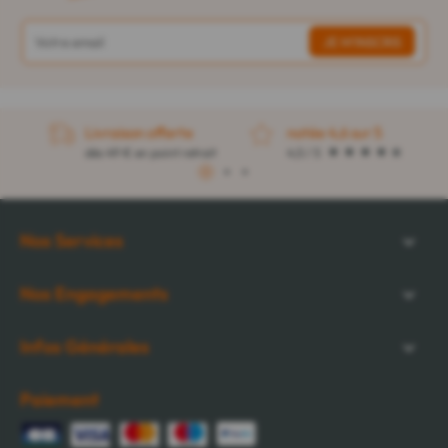
Livraison offerte
notée 4,6 sur 5
dès 49 € en point retrait
4,5 / 5
1
2
3
Nos Services
Nos Engagements
Infos Générales
Paiement