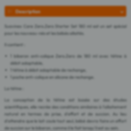
Description
Suavinex Care Zero.Zero Starter Set 180 ml est un set spécial
pour les nouveau-nés et les bébés allaités.
Il contient :
1 biberon anti-colique Zero.Zero de 180 ml avec tétine à
débit adaptable,
1 tétine à débit adaptable de rechange,
1 poche anti-colique en silicone de rechange.
La tétine :
La conception de la tétine est basée sur des études
scientifiques, elle recrée des conditions similaires à l'allaitement
naturel en termes de prise, d'effort et de succion. Au lieu
d'attendre que le lait coule tout seul, bébé devra faire un effort
de succion sur le biberon, comme il le fait lorsqu'il est au sein.