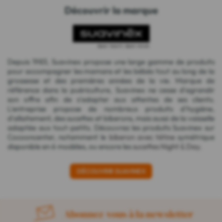
Découvrir la marque
Depuis 1983, Suavinex propose une large gamme de produits
pour accompagner les mamans et les bébés tout au long de la
grossesse et des premières années de la vie. Marque de
référence dans la puériculture, Suavinex ne cesse d'agrandir
son offre afin de s'adapter aux attentes de ses clients.
L'entreprise propose de nombreux produits d'hygiène,
d'allaitement, des sucettes et biberons, mais aussi de la vaisselle
adaptée aux tout-petits. Découvrez les produits Suavinex sur
Cocooncenter, notamment le
biberon avec tétine
symétrique
disponible en 6 modèles, ou encore les
sucettes Night & Day
.
DÉCOUVRIR SUAVINEX
Abonnez-vous à la newsletter