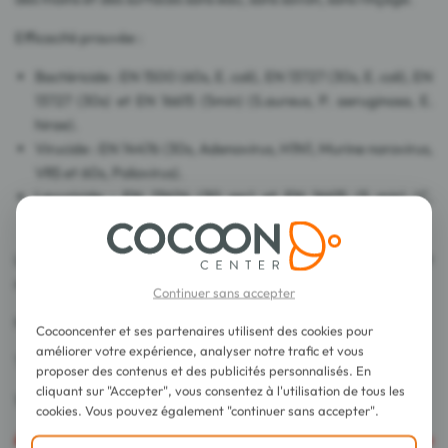
Efficacité prouvée :
Bactéricide : EN 1500 (60s, E. coli), EN 13727 (30s, E. coli), EN
13727 (30s) et EN 16615 (5min) (S.aureus, P. aeruginosa, E.
hirae).
Virucide : EN 14476 (30s, Adenovirus, H1N1, Murine norovirus,
VRS et 60s, Poliovirus).
Levuricide : EN 13624 (30 sec) et EN 16615 (5 min) (C.
albicans).
Leur format est pratique pour une utilisation partout et à tout
moment de la journée.
Continuer sans accepter
Ne dessèche pas les mains.
Cocooncenter et ses partenaires utilisent des cookies pour
améliorer votre expérience, analyser notre trafic et vous
Testé sous contrôle dermatologique.
proposer des contenus et des publicités personnalisés. En
cliquant sur "Accepter", vous consentez à l'utilisation de tous les
100% compostable.
cookies. Vous pouvez également "continuer sans accepter".
Attention
: Ce produit est inflammable, il ne peut pas être