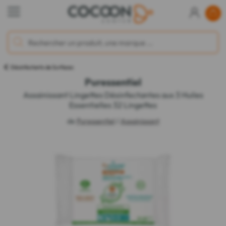
Désinfectants de Surfaces
Puressentiel
Assainissant Lingettes Désinfectantes aux 3 Huiles
Essentielles 32 Lingettes
de
Puressentiel
/
Assainissant