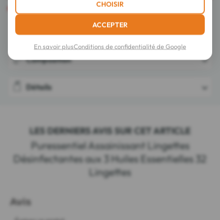
CHOISIR
expédié avec tous nos transporteurs.
ACCEPTER
Conseils d'utilisation
En savoir plus
Conditions de confidentialité de Google
Composition
Détails
LES DERNIERS AVIS SUR CET ARTICLE
Puressentiel Assainissant Lingettes
Désinfectantes aux 3 Huiles Essentielles 32
Lingettes