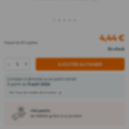
1
2
3
4
5
4,44
€
Paquet de 32 lingettes
En stock
-
+
AJOUTER AU PANIER
Livraison à domicile ou en point retrait
À partir du
11 août 2026
Voir tous les modes de livraison
+44 points
de fidélité grâce à ce produit