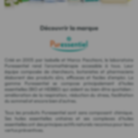
Découvrir la marque
Créé en 2005 par Isabelle et Marco Pacchioni, le laboratoire
Puressentiel rend l'aromathérapie accessible à tous. Leur
équipe composée de chercheurs, botanistes et pharmaciens
élaborent des produits sûrs, efficaces et faciles d'emploi. La
gamme Puressentiel se compose principalement d'huiles
essentielles (BIO et HEBBD) qui aident au bien-être quotidien :
amélioration de la respiration, réduction du stress, facilitation
du sommeil et encore bien d'autres.
Tous les produits Puressentiel sont sans composant chimique.
Ses huiles essentielles unitaires et ses complexes d'huiles
essentielles ont des principes actifs naturels reconnus pour leurs
vertus préventives.