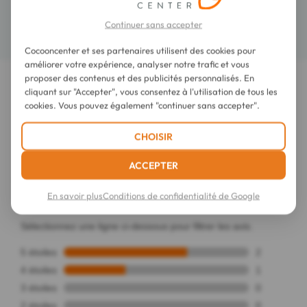
Continuer sans accepter
Détails
Cocooncenter et ses partenaires utilisent des cookies pour
améliorer votre expérience, analyser notre trafic et vous
proposer des contenus et des publicités personnalisés. En
cliquant sur "Accepter", vous consentez à l'utilisation de tous les
LES DERNIERS AVIS SUR CET ARTICLE
cookies. Vous pouvez également "continuer sans accepter".
Pranarôm Huile Essentielle Menthe Poivrée
(Mentha x piperita) Bio 5 ml
CHOISIR
ACCEPTER
En savoir plus
Conditions de confidentialité de Google