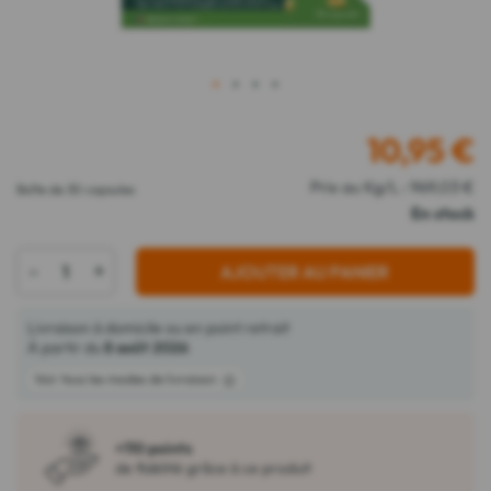
1
2
3
4
10,95
€
Prix au Kg/L : 969,03 €
Boîte de 30 capsules
En stock
-
+
AJOUTER AU PANIER
Livraison à domicile ou en point retrait
À partir du
8 août 2026
Voir tous les modes de livraison
+110 points
de fidélité grâce à ce produit