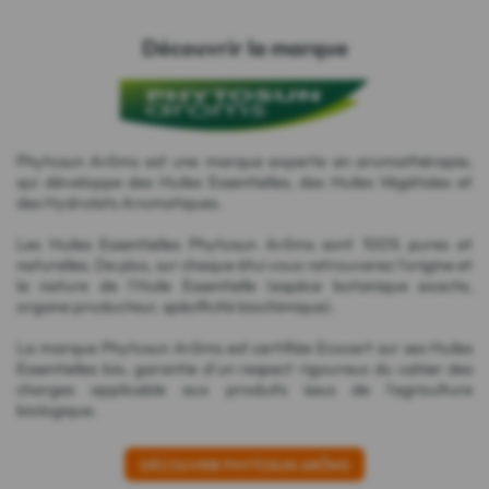
Découvrir la marque
Phytosun Arôms est une marque experte en aromathérapie,
qui développe des Huiles Essentielles, des Huiles Végétales et
des Hydrolats Aromatiques.
Les Huiles Essentielles Phytosun Arôms sont 100% pures et
naturelles. De plus, sur chaque étui vous retrouverez l'origine et
la nature de l'Huile Essentielle (espèce botanique exacte,
organe producteur, spécificité biochimique).
La marque Phytosun Arôms est certifiée Ecocert sur ses Huiles
Essentielles bio, garantie d'un respect rigoureux du cahier des
charges applicable aux produits issus de l'agriculture
biologique.
DÉCOUVRIR PHYTOSUN ARÔMS