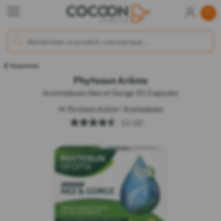
Respiratoire
Phytosun Arôms
Aromadoses Nez et Gorge 30 Capsules
de
Phytosun Arôms
/
Aromadoses
4.5
(15)