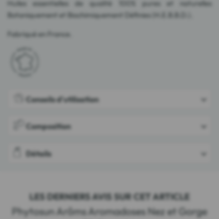
Huiles essentielles de qualité 100% pures et naturelles
Botaniquement et Biochimiquement Définies (H.E.B.B.D.).
Fabriqué en France.
Conseils d'utilisation
Composition
Détails
LES DERNIERS AVIS SUR CET ARTICLE
Phytosun Arôms Aromadoses Nez et Gorge