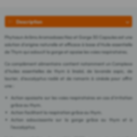
Description
Phytosun Arôms Aromadoses Nez et Gorge 30 Capsules est une
solution d'origine naturelle et efficace à base d'Huile essentielle
de Thym qui adoucit la gorge et apaise les voies respiratoires.
Ce complément alimentaire contient notamment un Complexe
d'huiles essentielles de thym à linalol, de lavande aspic, de
laurier, d'eucalyptus radié et de romarin à cinéole pour offrir
une :
Action apaisate sur les voies respiratoires en cas d'irritation
grâce au thym.
Action facilitant la respiration grâce au thym.
Action adoucissante sur la gorge grâce au thym et à
l'eucalyptus.