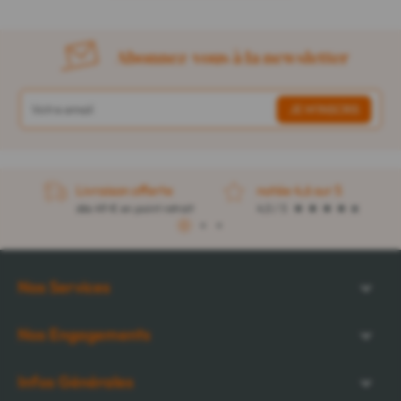
Abonnez-vous à la newsletter
Livraison offerte
notée 4,6 sur 5
dès 49 € en point retrait
4,5 / 5
1
2
3
Nos Services
Nos Engagements
Infos Générales