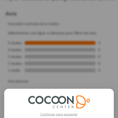
Continuer sans accepter