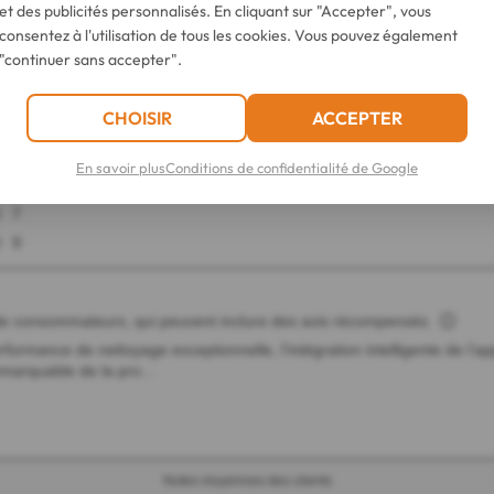
et des publicités personnalisés. En cliquant sur "Accepter", vous
consentez à l'utilisation de tous les cookies. Vous pouvez également
"continuer sans accepter".
CHOISIR
ACCEPTER
En savoir plus
Conditions de confidentialité de Google