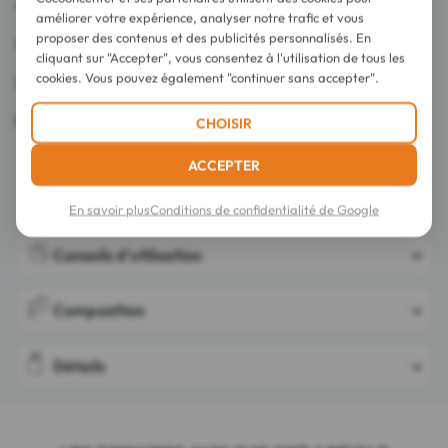
vos articulations au quotidien.
améliorer votre expérience, analyser notre trafic et vous
proposer des contenus et des publicités personnalisés. En
Goût cacao.
cliquant sur "Accepter", vous consentez à l'utilisation de tous les
cookies. Vous pouvez également "continuer sans accepter".
Sans gluten, sans lactose, sans sucre, sans conservateur.
Fabriqué en France.
CHOISIR
ACCEPTER
En savoir plus
Conditions de confidentialité de Google
Conseils d'utilisation
Composition
Détails