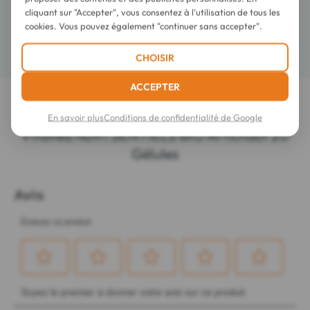
cliquant sur "Accepter", vous consentez à l'utilisation de tous les
Composition
cookies. Vous pouvez également "continuer sans accepter".
Détails
CHOISIR
ACCEPTER
LES DERNIERS AVIS SUR CET ARTICLE
En savoir plus
Conditions de confidentialité de Google
Vitavea Nutri'SENTIELS BIO Artichaut 20
Gélules