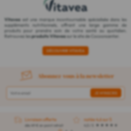
Vitavea
est une marque incontournable spécialisée dans les
suppléments nutritionnels, offrant une large gamme de
produits pour prendre soin de votre santé au quotidien.
Retrouvez les
produits Vitavea
sur le site de Cocooncenter.
DÉCOUVRIR VITAVEA
Abonnez-vous à la newsletter
Livraison offerte
notée 4,6 sur 5
dès 49 € en point retrait
4,5 / 5