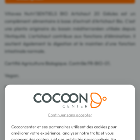
Vitavea Nutri'SENTIELS BIO Artichaut 20 Gélules est un
complément alimentaire à base d'extrait d'Artichaut Bio. C'est
une plante originaire du bassin méditerranéen utilisée depuis
l'Antiquité. L'artichaut contribue aux fonctions d'élimination. Il
soutient également la digestion et le maintien d'une fonction
intestinale normale.
Certifié Agriculture Biologique. Contrôle FR-BIO-01.
Vegan.
Fabriqué en France.
Continuer sans accepter
Cocooncenter et ses partenaires utilisent des cookies pour
Conseils d'utilisation
améliorer votre expérience, analyser notre trafic et vous
proposer des contenus et des publicités personnalisés. En