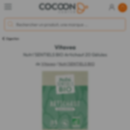
Digestion
Vitavea
Nutri'SENTIELS BIO Artichaut 20 Gélules
de
Vitavea
/
Nutri'SENTIELS BIO