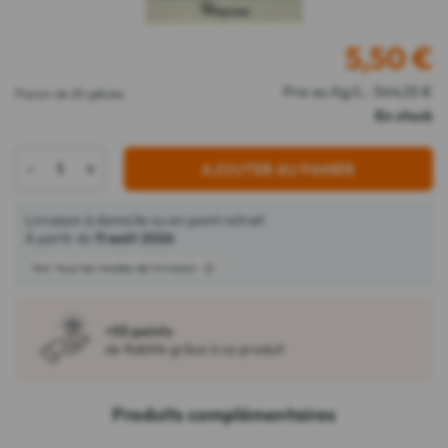
5,50
€
Prix au Kg/L : 544,55 €
Flacon de 20 gélules
En stock
-
+
AJOUTER AU PANIER
Livraison à domicile ou en point retrait
À partir du
11 août 2026
Voir tous les modes de livraison
+55 points
de fidélité grâce à ce produit
Produits complémentaires