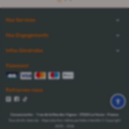
1
2
3
Nos Services
Nos Engagements
Infos Générales
Paiement
Retrouvez-nous
Cocooncenter
-
1 rue de la Nau des Vignes
-
51520
La Veuve
-
France
Tous droits réservés - Reproduction même partielle interdite © Copyright
2005 - 2026