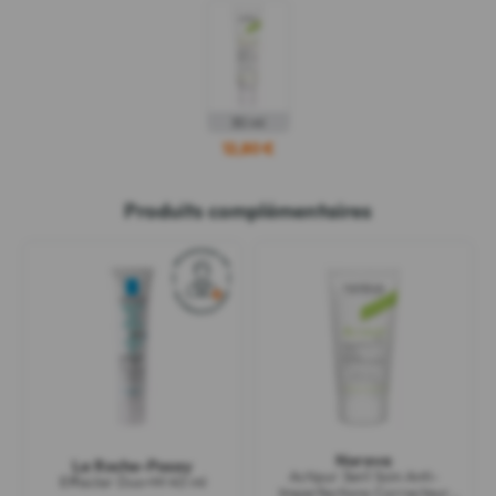
30 ml
12,80 €
Produits complémentaires
Noreva
La Roche-Posay
Actipur 3en1 Soin Anti-
Effaclar Duo+M 40 ml
Imperfections Correcteur