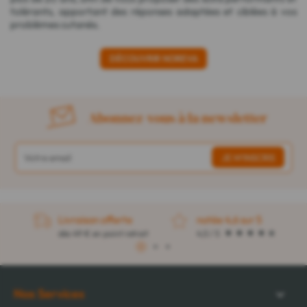
tolérants, apportant des réponses adaptées et ciblées à vos
problèmes cutanés.
DÉCOUVRIR NOREVA
Abonnez-vous à la newsletter
Livraison offerte
notée 4,6 sur 5
dès 49 € en point retrait
4,5 / 5
1
2
3
Nos Services