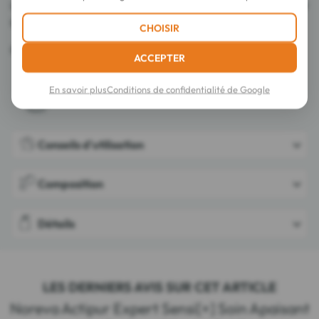
La peau est propre, purifiée, nette et assainie, prête à recevoir
le soin suivant.
CHOISIR
Fabriqués en France.
ACCEPTER
En savoir plus
Conditions de confidentialité de Google
Conseils d'utilisation
Composition
Détails
LES DERNIERS AVIS SUR CET ARTICLE
Noreva Actipur Expert Sensi[+] Soin Apaisant