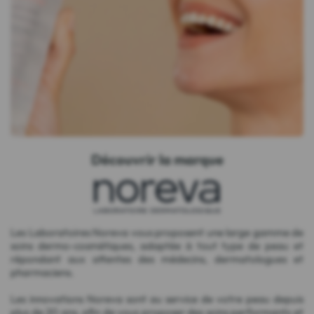
Découvrir la marque
Les Laboratoires Noreva vous proposent une large gamme de
soins dermo-cosmétiques, adaptée à tout type de peau et
répondant aux attentes des médecins, dermatologues et
pharmaciens.
Les innovations Noreva sont au service de votre peau depuis
plus de 20 ans, afin de vous proposer des soins performants et