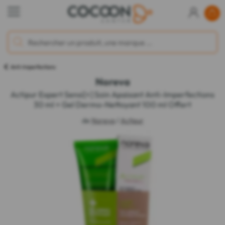
Anti-Imperfections
Noreva
Actipur Expert Sensi[+] Soin Apaisant Anti-Imperfections
30 ml + Gel Dermo-Nettoyant 100 ml Offert
de
Noreva
/
Actipur