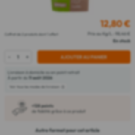
12,80
€
Prix au Kg/L : 98,46 €
Coffret de 2 produits dont 1 offert
En stock
-
+
AJOUTER AU PANIER
Livraison à domicile ou en point retrait
À partir du
11 août 2026
Voir tous les modes de livraison
+128 points
de fidélité grâce à ce produit
Autre format pour cet article