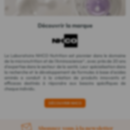
Découvrir la marque
Le Laboratoire NHCO Nutrition est pionnier dans le domaine
de la micronutrition et de l'Aminoscience®, avec près de 20 ans
d'expertise dans le secteur de la santé. Leur spécialisation dans
la recherche et le développement de formules à base d'acides
aminés a conduit à la création de produits innovants et
efficaces destinés à répondre aux besoins spécifiques de
chaque individu.
DÉCOUVRIR NHCO
Abonnez-vous à la newsletter