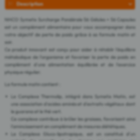
Description
NHCO Symetix Surcharge Pondérale 56 Gélules + 56 Capsules
est un complément alimentaire pour vous accompagner dans
votre objectif de perte de poids grâce à sa formule matin et
soir.
Ce produit innovant est conçu pour aider à rétablir l'équilibre
métabolique de l'organisme et favoriser la perte de poids en
complément d'une alimentation équilibrée et de l'exercice
physique régulier.
La formule matin contient :
Le Complexe Thermolip, intégré dans Symetix Matin, est
une association d'acides aminés et d'extraits végétaux dont
le guarana et le thé vert.
Ce complexe contribue à brûler les graisses, favorisant ainsi
l'amincissement en complément de mesures diététiques.
Le Complexe Gluco-lipotropique, est un constitué d'un