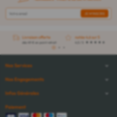
Livraison offerte
notée 4,6 sur 5
dès 49 € en point retrait
4,5 / 5
1
2
3
Nos Services
Nos Engagements
Infos Générales
Paiement