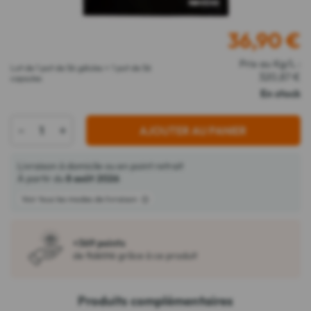
36,90
€
Prix au Kg/L :
Lot de 1 pot de 56 gélules + 1 pot de 56
320,87 €
capsules
En stock
-
+
AJOUTER AU PANIER
Livraison à domicile ou en point retrait
À partir du
8 août 2026
Voir tous les modes de livraison
+369 points
de fidélité grâce à ce produit
Produits complémentaires