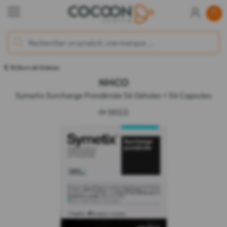
Brûleurs de Graisses
NHCO
Symetix Surcharge Pondérale 56 Gélules + 56 Capsules
de
NHCO