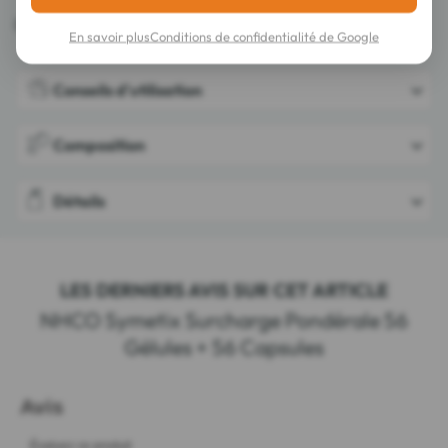
Distributeur agréé NHCO.
En savoir plus
Conditions de confidentialité de Google
Conseils d'utilisation
Composition
Détails
LES DERNIERS AVIS SUR CET ARTICLE
NHCO Symetix Surcharge Pondérale 56
Gélules + 56 Capsules