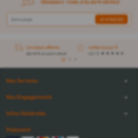
Abonnez-vous à la newsletter
Livraison offerte
notée 4,6 sur 5
dès 49 € en point retrait
4,5 / 5
1
2
3
Nos Services
Nos Engagements
Infos Générales
Paiement