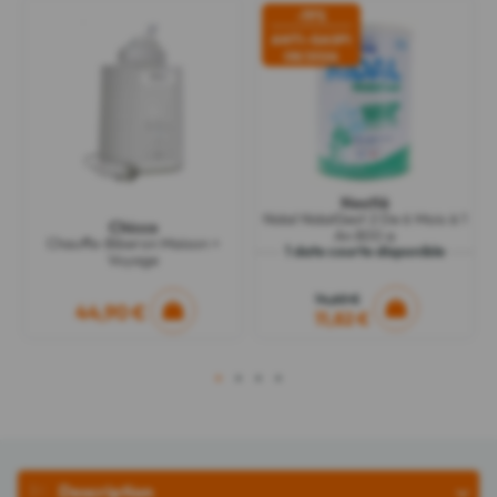
-19%
ANTI-GASPI
08/2026
Nestlé
Nidal NidalGest 2 De 6 Mois à 1
Chicco
An 800 g
Chauffe-Biberon Maison +
1 date courte disponible
Voyage
14,60 €
44,90 €
11,82 €
1
2
3
4
Description