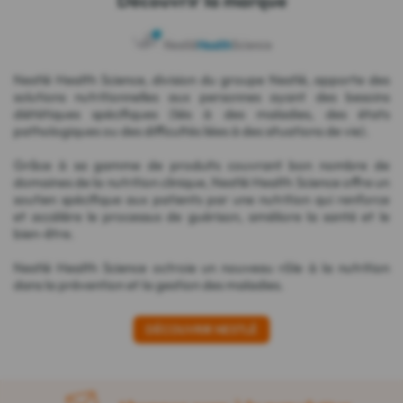
Découvrir la marque
Nestlé Health Science, division du groupe Nestlé, apporte des
solutions nutritionnelles aux personnes ayant des besoins
diététiques spécifiques (liés à des maladies, des états
pathologiques ou des difficultés liées à des situations de vie).
Grâce à sa gamme de produits couvrant bon nombre de
domaines de la nutrition clinique, Nestlé Health Science offre un
soutien spécifique aux patients par une nutrition qui renforce
et accélère le processus de guérison, améliore la santé et le
bien-être.
Nestlé Health Science octroie un nouveau rôle à la nutrition
dans la prévention et la gestion des maladies.
DÉCOUVRIR NESTLÉ