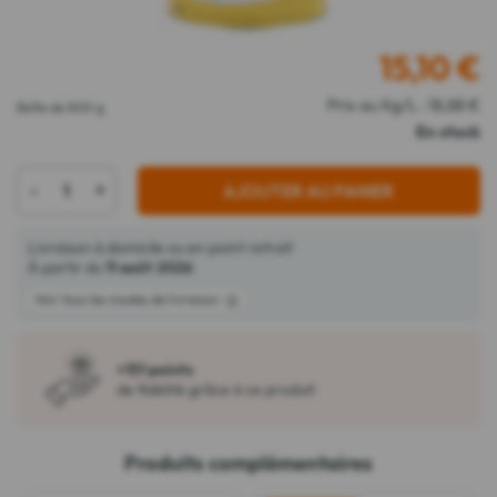
15,10
€
Prix au Kg/L : 18,88 €
Boîte de 800 g
En stock
-
+
AJOUTER AU PANIER
Livraison à domicile ou en point retrait
À partir du
11 août 2026
Voir tous les modes de livraison
+151 points
de fidélité grâce à ce produit
Produits complémentaires