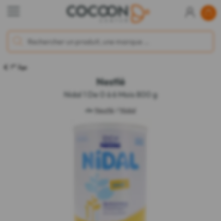
er
1
Âge
Nestlé
Nidal 1 De 0 à 6 Mois 800 g
de
Nestlé
/
Nidal