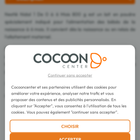
Nestlé Nidal 1 De 0 à 6 Mois 800 g est un lait en poudre
spécialement indiqué pour l'alimentation des bébés de la
naissance à 6 mois. Il convient dès la naissance ou en relais de
l'allaitement maternel.
Dans les 6 premiers mois de sa vie, Bébé évolue chaque jour et
se prépare pour ses prochaines aventures. Pour l'accompagner,
la formule de ce lait est enrichie en DHA, Acide gras
polyinsaturé à chaîne longue de la famille des Oméga 3.
Continuer sans accepter
Sans huile de palme.
Cocooncenter et ses partenaires utilisent des cookies pour
améliorer votre expérience, analyser notre trafic et vous
Conforme à la norme NF V90-001.
proposer des contenus et des publicités personnalisés. En
cliquant sur "Accepter", vous consentez à l'utilisation de tous les
cookies. Vous pouvez également "continuer sans accepter".
Conseils d'utilisation
CHOISIR
Composition
ACCEPTER