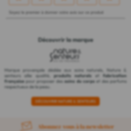
Découvrir la marque
Marque provençale dédiée aux soins naturels, Nature &
senteurs allie qualité,
produits naturels
et
fabrication
française
pour proposer des
soins du corps
et des parfums
respectueux de la peau.
DÉCOUVRIR NATURE & SENTEURS
Abonnez-vous à la newsletter