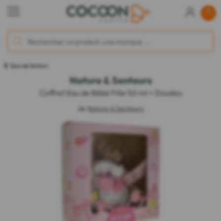
Eaux de Senteur
Nature & Senteurs
Coffret Eau de Bébé Fille 50 ml + Doudou
de
Nature & Senteurs