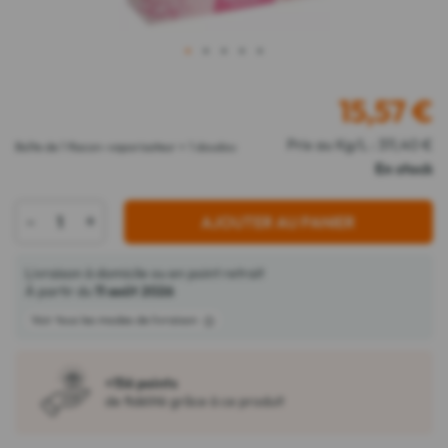
1
2
3
4
5
15,57
€
Prix au Kg/L : 311,40 €
Boîte de 1 flacon-vaporisateur + 1 doudou
En stock
-
+
AJOUTER AU PANIER
Livraison à domicile ou en point retrait
À partir du
11 août 2026
Voir tous les modes de livraison
+156 points
de fidélité grâce à ce produit