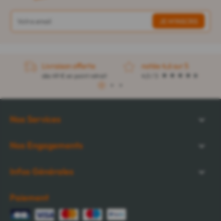
Livraison offerte
notée 4,6 sur 5
dès 49 € en point retrait
4,5 / 5
1
2
3
Nos Services
Nos Engagements
Infos Générales
Paiement