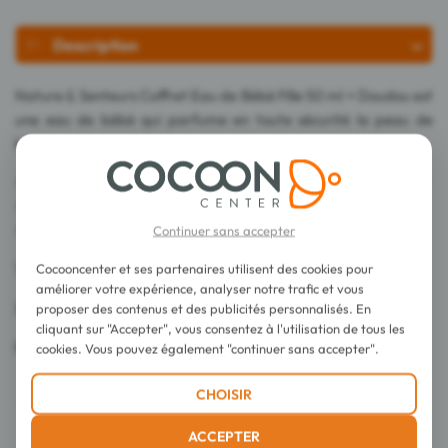
Description
Nature & Senteurs Coffret Eau de Bébé Fille 50 ml + Doudou est
une eau de bébé qui parfume en toute sécurité la peau de
bébé, ou du nourrisson.
En tête : orange, mandarine, feuilles vertes.
En cœur : fleurs blanches.
En fond : musc blanc.
Continuer sans accepter
Cocooncenter et ses partenaires utilisent des cookies pour
Testé dermatologiquement.
améliorer votre expérience, analyser notre trafic et vous
Sans alcool, sans colorant.
proposer des contenus et des publicités personnalisés. En
cliquant sur "Accepter", vous consentez à l'utilisation de tous les
Fabriqué en France.
cookies. Vous pouvez également "continuer sans accepter".
CHOISIR
ACCEPTER