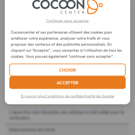
Continuer sans accepter
Cocooncenter et ses partenaires utilisent des cookies pour
améliorer votre expérience, analyser notre trafic et vous
proposer des contenus et des publicités personnalisés. En
cliquant sur "Accepter", vous consentez à l'utilisation de tous les
cookies. Vous pouvez également "continuer sans accepter".
CHOISIR
ACCEPTER
En savoir plus
Conditions de confidentialité de Google